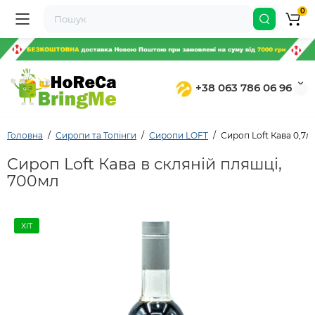
0
+38 063 786 06 96
Головна
Сиропи та Топінги
Сиропи LOFT
Сироп Loft Кава 0,7л
Сироп Loft Кава в скляній пляшці,
700мл
ХІТ