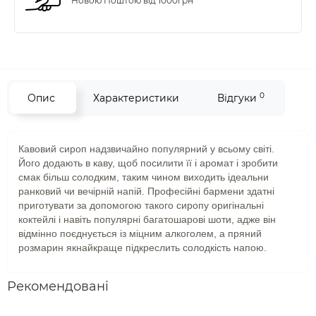
Новою Поштою від 1000грн
0
Опис
Характеристики
Відгуки
Кавовий сироп надзвичайно популярний у всьому світі.
Його додають в каву, щоб посилити її і аромат і зробити
смак більш солодким, таким чином виходить ідеальни
ранковий чи вечірній напій. Професійні бармени здатні
приготувати за допомогою такого сиропу оригінальні
коктейлі і навіть популярні багатошарові шоти, адже він
відмінно поєднується із міцним алкоголем, а пряний
розмарин якнайкраще підкреслить солодкість напою.
Рекомендовані