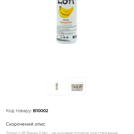
Код товару:
B10002
Скорочений опис
Топінг Loft банан 0,6кг - це чудовий додаток для створення