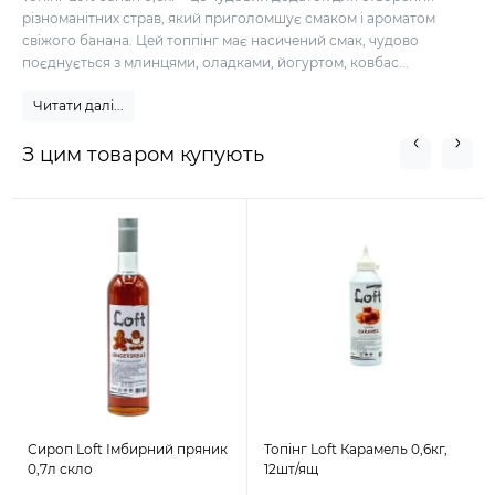
різноманітних страв, який приголомшує смаком і ароматом
свіжого банана. Цей топпінг має насичений смак, чудово
поєднується з млинцями, оладками, йогуртом, ковбас...
Читати далі...
З цим товаром купують
Сироп Loft Імбирний пряник
Топінг Loft Карамель 0,6кг,
0,7л скло
12шт/ящ