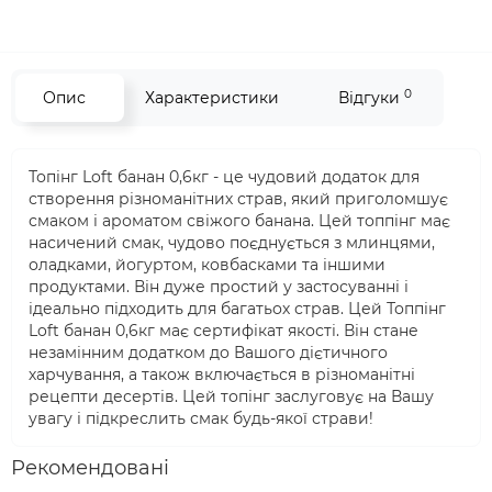
0
Опис
Характеристики
Відгуки
Топінг Loft банан 0,6кг - це чудовий додаток для
створення різноманітних страв, який приголомшує
смаком і ароматом свіжого банана. Цей топпінг має
насичений смак, чудово поєднується з млинцями,
оладками, йогуртом, ковбасками та іншими
продуктами. Він дуже простий у застосуванні і
ідеально підходить для багатьох страв. Цей Топпінг
Loft банан 0,6кг має сертифікат якості. Він стане
незамінним додатком до Вашого дієтичного
харчування, а також включається в різноманітні
рецепти десертів. Цей топінг заслуговує на Вашу
увагу і підкреслить смак будь-якої страви!
Рекомендовані