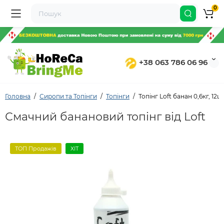
0
+38 063 786 06 96
Головна
Сиропи та Топінги
Топінги
Топінг Loft банан 0,6кг, 12ш
Смачний банановий топінг від Loft
ТОП Продажів
ХІТ