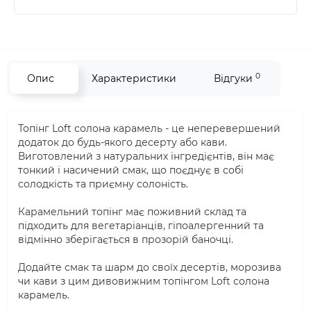
0
Опис
Характеристики
Відгуки
Топінг Loft солона карамель - це неперевершений
додаток до будь-якого десерту або кави.
Виготовлений з натуральних інгредієнтів, він має
тонкий і насичений смак, що поєднує в собі
солодкість та приємну солоність.
Карамельний топінг має поживний склад та
підходить для вегетаріанців, гіпоалергенний та
відмінно зберігається в прозорій баночці.
Додайте смак та шарм до своїх десертів, морозива
чи кави з цим дивовижним топінгом Loft солона
карамель.