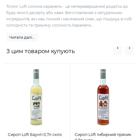
Топінг Loft солона карамель - це неперевершений додаток до
будь-якого десерту або кави. Виготовлений з натуральних
інгредієнтів, він має тонкий і насичений смак, що поєднує в собі
солодкість та приємну солоність.Карамель...
Читати далі...
З цим товаром купують
Сироп Loft Баунті 0,7л скло
Сироп Loft Імбирний пряник