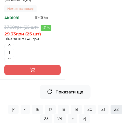
Немає на складі
110.00кг
AK01081
37.00грн (25 шт)
-21 %
29.33грн (25 шт)
Ціна за 1шт 1.48 грн.
Показати ще
|<
<
16
17
18
19
20
21
22
23
24
>
>|