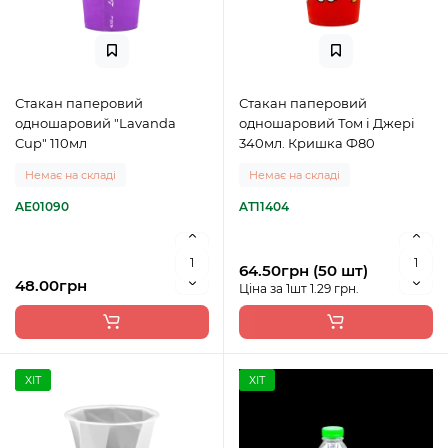
Стакан паперовий
Стакан паперовий
одношаровий "Lavanda
одношаровий Том і Джері
Cup" 110мл
340мл. Кришка Ф80
Немає на складі
Немає на складі
AE01090
AT11404
64.50грн (50 шт)
48.00грн
Ціна за 1шт 1.29 грн.
ХІТ
ХІТ