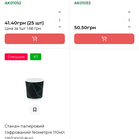
AK01052
AK01053
41.40грн (25 шт)
50.50грн
Ціна за 1шт 1.66 грн.
Спецціна
ХІТ
Стакан паперовий
гофрований Геометрія 110мл
(25/1200/48уп)