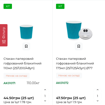
ХІТ
ХІТ
Фільтр
Стакан паперовий
Стакан паперовий
гофрований блакитний
гофрований блакитний
110мл (25/1200/48уп)
175мл (25/1125/45уп) Ø77
Немає на складі
Немає на складі
110.00кг
AK01072
AK01071
44.50грн (25 шт)
47.50грн (25 шт)
Ціна за 1шт 1.78 грн.
Ціна за 1шт 1.9 грн.