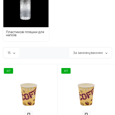
Пластикові пляшки для
напоїв
15
За замовчуванням
ХІТ
ХІТ