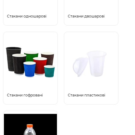
Стакани одношарові
Стакани двошарові
Стакани гофровані
Стакани пластикові