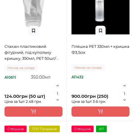
Стакан пластиковий
Пляшка PET 330мл + кришка
фігурний, під купольну
Ф3,5см
кришку, 350мл, PET 50шт/
пач
Немає на складі
Немає на складі
350.00мл
A11432
A10611
124.00грн (50 шт)
900.00грн (250)
Ціна за 1шт 2.48 грн.
Ціна за 1шт 3.6 грн.
Спецціна
ТОП Продажів
Спецціна
ХІТ