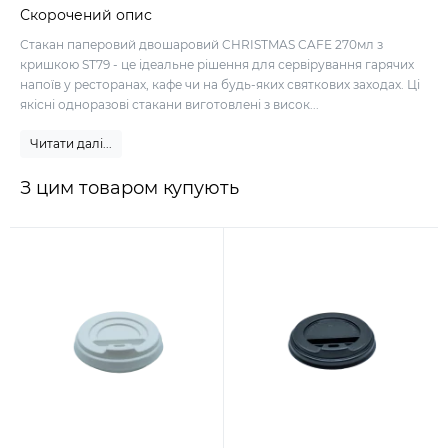
Скорочений опис
Стакан паперовий двошаровий CHRISTMAS CAFE 270мл з
кришкою ST79 - це ідеальне рішення для сервірування гарячих
напоїв у ресторанах, кафе чи на будь-яких святкових заходах. Ці
якісні одноразові стакани виготовлені з висок...
Читати далі...
З цим товаром купують