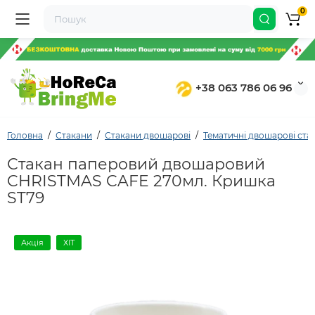
0
+38 063 786 06 96
Головна
Стакани
Стакани двошарові
Тематичні двошарові ста
Стакан паперовий двошаровий
CHRISTMAS CAFE 270мл. Кришка
ST79
Акція
ХІТ