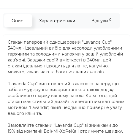
0
Опис
Характеристики
Відгуки
Стакан паперовий одношаровий "Lavanda Cup"
340мл - ідеальний вибір для насолоди улюбленими
гарячими та холодними напоями у вашій улюбленій
кав'ярні. Завдяки своїй вмісткості в 340мл, цей
стакан ідеально підходить для латте, капучіно,
мокіято, какао, чаю та багатьох інших напоїв.
"Lavanda Cup" виготовлений з якісного паперу, що
забезпечує зручне використання, а також додає
особливого шарму вашому напою. Крім того, цей
стакан має стильний дизайн з елегантним квітковим
мотивом "Lavanda", який неодмінно приверне увагу
вашого клієнта.
Замовляйте стакани "Lavanda Cup" зі знижками до
15% від компанії БрінМі-ХоРеКа і отримуйте швидку,