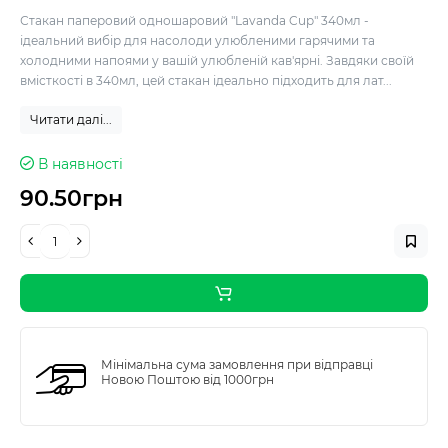
Стакан паперовий одношаровий "Lavanda Cup" 340мл -
ідеальний вибір для насолоди улюбленими гарячими та
холодними напоями у вашій улюбленій кав'ярні. Завдяки своїй
вмісткості в 340мл, цей стакан ідеально підходить для лат...
Читати далі...
В наявності
90.50грн
Мінімальна сума замовлення при відправці
Новою Поштою від 1000грн