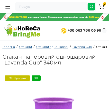
0
+38 063 786 06 96
Головна
Стакани
Стакани одношарові
Lavanda Cup
Стакан 
Стакан паперовий одношаровий
"Lavanda Cup" 340мл
ТОП Продажів
ХІТ