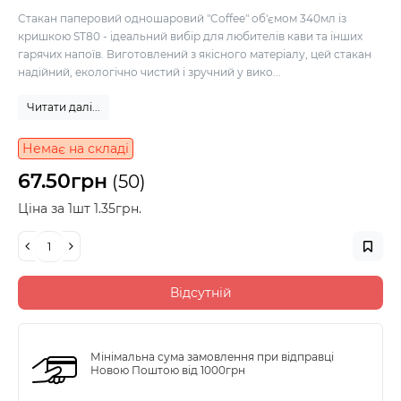
Стакан паперовий одношаровий "Coffee" об'ємом 340мл із
кришкою ST80 - ідеальний вибір для любителів кави та інших
гарячих напоїв. Виготовлений з якісного матеріалу, цей стакан
надійний, екологічно чистий і зручний у вико...
Читати далі...
Немає на складі
67.50грн
(50)
Ціна за 1шт 1.35грн.
Відсутній
Мінімальна сума замовлення при відправці
Новою Поштою від 1000грн