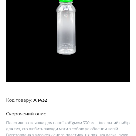
Код товару:
A11432
Скорочений опис
Пластикова пляшка для напоїв об'ємом 330 мл - ідеальний вибір
для тих, хто любить завжди мати з собою улюблений напій.
Виготовлена з високоякісного пластику, ця пляшка легка, дуже