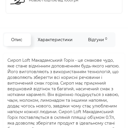
Новою Поштою від 1000грн
0
Опис
Характеристики
Відгуки
Сироп Loft Макадамський Горіх - це смакове чудо,
яке стане відмінним доповненням будь-якого напою.
Його виготовляють з використанням технологій, що
дозволяють зберегти всі корисні речовини і
витончений смак горіха. Сироп має приємний
вершковий відтінок та багатий, насичений смак з
нотками карамелі. Він відмінно поєднується з кавою,
чаєм, молоком, лимонадом та іншими напоями,
додає чогось нового, завдяки чому стає улюбленим
напоєм кожної людини. Сироп Loft Макадамський
Горіх поставляється в скляній пляшці об'ємом 0.7л,
яка дозволяє зберігати продукт в ідеальному стані