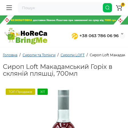
0
+38 063 786 06 96
Головна
Сиропи та Топінги
Сиропи LOFT
Сироп Loft Макадамсь
Сироп Loft Макадамський Горіх в
скляній пляшці, 700мл
ТОП Продажів
ХІТ