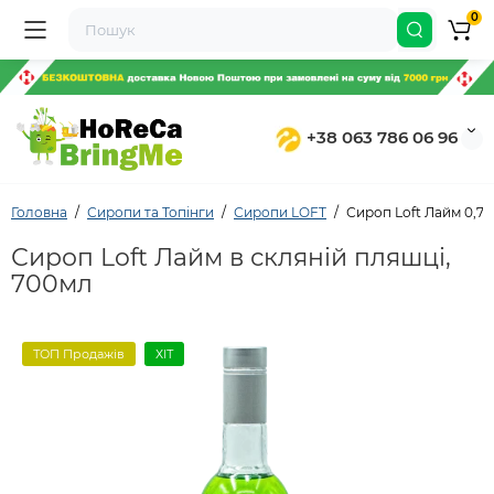
0
+38 063 786 06 96
Головна
Сиропи та Топінги
Сиропи LOFT
Сироп Loft Лайм 0,7л
Сироп Loft Лайм в скляній пляшці,
700мл
ТОП Продажів
ХІТ