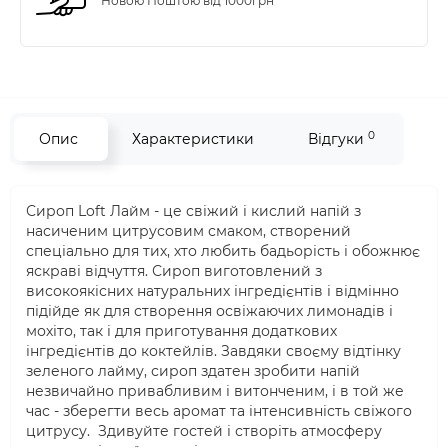
Новою Поштою від 1000грн
0
Опис
Характеристики
Відгуки
Сироп Loft Лайм - це свіжий і кислий напій з
насиченим цитрусовим смаком, створений
спеціально для тих, хто любить бадьорість і обожнює
яскраві відчуття. Сироп виготовлений з
високоякісних натуральних інгредієнтів і відмінно
підійде як для створення освіжаючих лимонадів і
мохіто, так і для приготування додаткових
інгредієнтів до коктейлів. Завдяки своєму відтінку
зеленого лайму, сироп здатен зробити напій
незвичайно привабливим і витонченим, і в той же
час - зберегти весь аромат та інтенсивність свіжого
цитрусу. Здивуйте гостей і створіть атмосферу