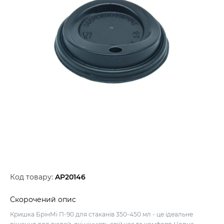
Код товару:
AP20146
Скорочений опис
Кришка БрінМі П-90 для стаканів 350-450 мл - це ідеальне