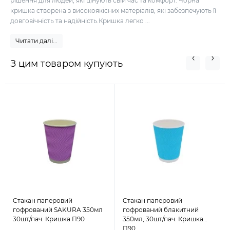
рішення для людей, які цінують свій час та комфорт. Чорна
кришка створена з високоякісних матеріалів, які забезпечують її
довговічність та надійність.Кришка легко ...
Читати далі...
З цим товаром купують
Стакан паперовий
Стакан паперовий
гофрований SAKURA 350мл
гофрований блакитний
30шт/пач. Кришка П90
350мл, 30шт/пач. Кришка
П90