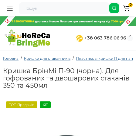
0
+38 063 786 06 96
Головна
Кришки для стаканчиків
Пластикові кришки П для папе
Кришка БрінМі П-90 (чорна). Для
гофрованих та двошарових стаканів
350 та 450мл
ТОП Продажів
ХІТ