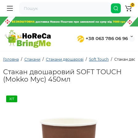
0
+38 063 786 06 96
Головна
Стакани
Стакани двошарові
Soft Touch
Стакан дво
Стакан двошаровий SOFT TOUCH
(Mokko Myc) 450мл
ХІТ