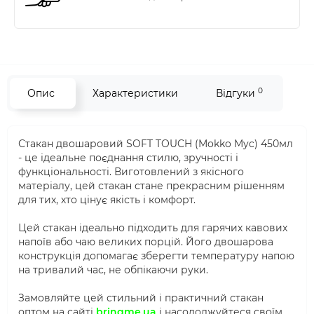
0
Опис
Характеристики
Відгуки
Стакан двошаровий SOFT TOUCH (Mokko Myc) 450мл
- це ідеальне поєднання стилю, зручності і
функціональності. Виготовлений з якісного
матеріалу, цей стакан стане прекрасним рішенням
для тих, хто цінує якість і комфорт.
Цей стакан ідеально підходить для гарячих кавових
напоїв або чаю великих порцій. Його двошарова
конструкція допомагає зберегти температуру напою
на тривалий час, не обпікаючи руки.
Замовляйте цей стильний і практичний стакан
оптом на сайті
bringme.ua
і насолоджуйтеся своїм