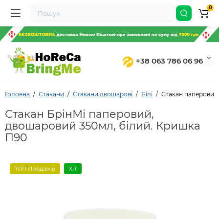
0
+38 063 786 06 96
Головна
Стакани
Стакани двошарові
Білі
Стакан паперовий
Стакан БрінМі паперовий,
двошаровий 350мл, білий. Кришка
П90
ТОП Продажів
ХІТ