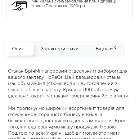
Мінімальна сума замовлення при відправці
Новою Поштою від 1000грн
0
Опис
Характеристики
Відгуки
Стакан БрінМі паперовий є ідеальним вибором для
вашого закладу HoReCa. Цей двошаровий стакан
має об'єм 350мл (400мл води) і виготовлений з
якісного білого паперу. Кришка П90 забезпечує
ідеальне закриття стакана і збереження його вмісту.
Ми пропонуємо широкий асортимент товарів для
готельно-ресторанного бізнесу в Києві з
безкоштовною доставкою в день замовлення. Крім
того, ми відправляємо нашу продукцію Новою
Поштою по всій Україні, щоб ви могли отримати