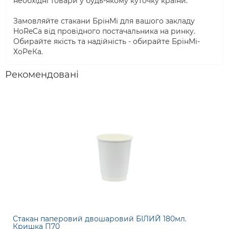
необхідні товари у будь-якому куточку країни.
Замовляйте стакани БрінМі для вашого закладу
HoReCa від провідного постачальника на ринку.
Обирайте якість та надійність - обирайте БрінМі-
ХоРеКа.
Рекомендовані
Стакан паперовий двошаровий БІЛИЙ 180мл.
Кришка П70