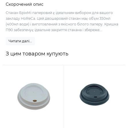
Скорочений опис
Стакан БрінМі паперовий є ідеальним вибором для вашого
закладу HoReCa. Цей двошаровий стакан має об'єм 350мл
(400мл води) і виготовлений з якісного білого паперу. Кришка
П90 забезпечує ідеальне закриття стакана і збереже...
Читати далі...
З цим товаром купують