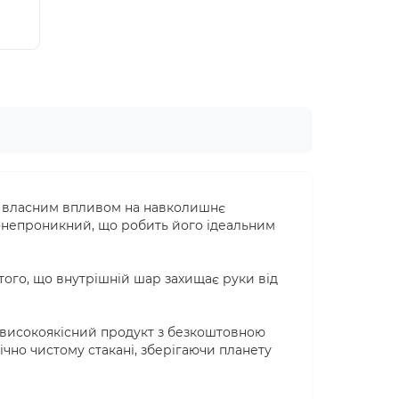
н
и власним впливом на навколишнє
донепроникний, що робить його ідеальним
того, що внутрішній шар захищає руки від
 високоякісний продукт з безкоштовною
чно чистому стакані, зберігаючи планету