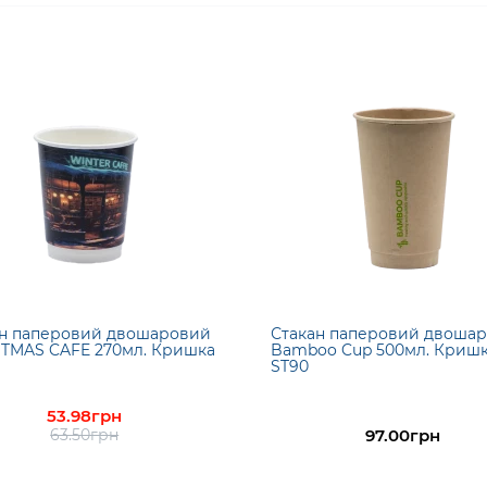
ан паперовий двошаровий
Стакан паперовий двоша
TMAS CAFE 270мл. Кришка
Bamboo Cup 500мл. Криш
ST90
53.98грн
63.50грн
97.00грн