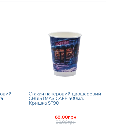
ровий
Стакан паперовий двошаровий
ка
CHRISTMAS CAFE 400мл.
Кришка ST90
68.00грн
80.00грн