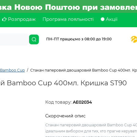
Розпродаж
Програма лояльності
Акції
ПН-ПТ працюємо з 08:00 до 19:00
 Bamboo Cup
Стакан паперовий двошаровий Bamboo Cup 400мл. Кр
й Bamboo Cup 400мл. Кришка ST90
Код товару:
AE02034
Скорочений опис
Стакан паперовий двошаровий Bamboo Cup 4
ідеальним вибором для тих, хто прагне керуват