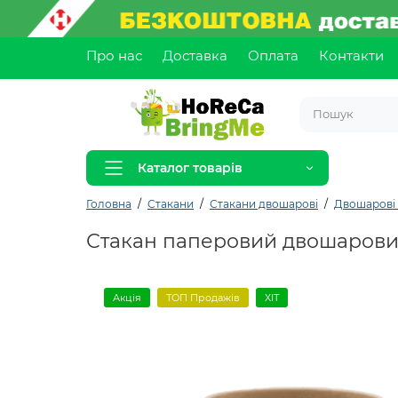
Про нас
Доставка
Оплата
Контакти
Каталог товарів
Головна
Стакани
Стакани двошарові
Двошарові
Стакан паперовий двошарови
Акція
ТОП Продажів
ХІТ