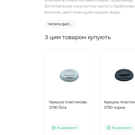
власним впливом на навколишнє середовище.
Виготовлений з екологічно чистого бамбуково
волокна, цей стакан дуже міцний і водо...
Читати далі...
З цим товаром купують
Кришка пластикова
Кришка пласти
ST90 біла
ST90 чорна
В наявності
В наявності