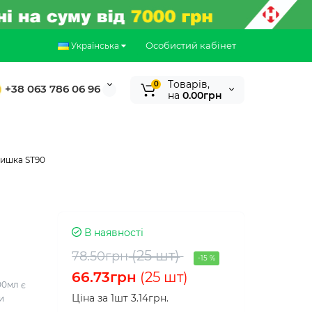
Особистий кабінет
Українська
Tоварів,
0
+38 063 786 06 96
на
0.00грн
ишка ST90
В наявності
(25 шт)
78.50грн
-15 %
66.73грн
(25 шт)
00мл є
Ціна за 1шт 3.14грн.
и