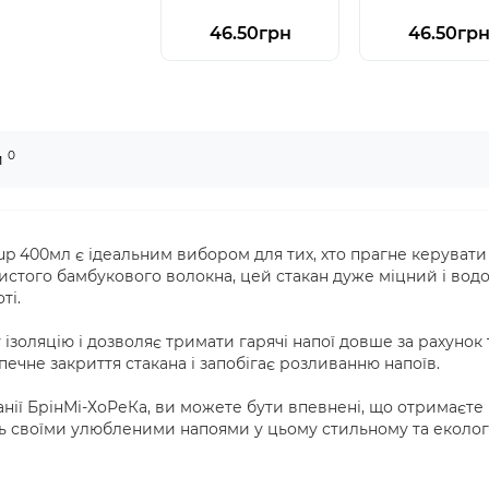
46.50грн
46.50гр
0
и
 400мл є ідеальним вибором для тих, хто прагне керуват
истого бамбукового волокна, цей стакан дуже міцний і во
ті.
золяцію і дозволяє тримати гарячі напої довше за рахунок 
ечне закриття стакана і запобігає розливанню напоїв.
ії БрінМі-ХоРеКа, ви можете бути впевнені, що отримаєте
ь своїми улюбленими напоями у цьому стильному та екологі