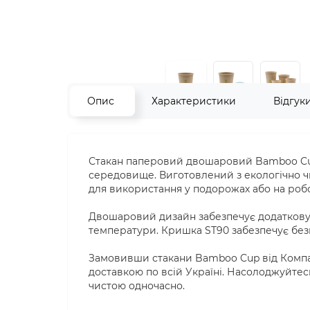
Опис
Характеристики
Відгук
Стакан паперовий двошаровий Bamboo Cup
середовище. Виготовлений з екологічно ч
для використання у подорожах або на робо
Двошаровий дизайн забезпечує додаткову і
температури. Кришка ST90 забезпечує безп
Замовивши стакани Bamboo Cup від Компан
доставкою по всій Україні. Насолоджуйтес
чистою одночасно.