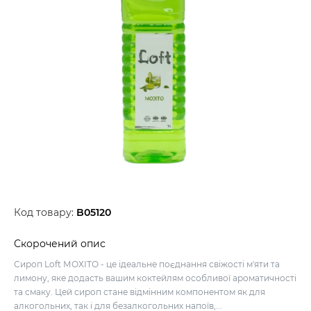
Код товару:
B05120
Скорочений опис
Сироп Loft МОХІТО - це ідеальне поєднання свіжості м'яти та
лимону, яке додасть вашим коктейлям особливої ароматичності
та смаку. Цей сироп стане відмінним компонентом як для
алкогольних, так і для безалкогольних напоїв,...