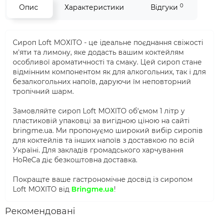
0
Опис
Характеристики
Відгуки
Сироп Loft МОХІТО - це ідеальне поєднання свіжості
м'яти та лимону, яке додасть вашим коктейлям
особливої ароматичності та смаку. Цей сироп стане
відмінним компонентом як для алкогольних, так і для
безалкогольних напоїв, даруючи їм неповторний
тропічний шарм.
Замовляйте сироп Loft МОХІТО об'ємом 1 літр у
пластиковій упаковці за вигідною ціною на сайті
bringme.ua. Ми пропонуємо широкий вибір сиропів
для коктейлів та інших напоїв з доставкою по всій
Україні. Для закладів громадського харчування
HoReCa діє безкоштовна доставка.
Покращте ваше гастрономічне досвід із сиропом
Loft МОХІТО від
Bringme.ua
!
Рекомендовані