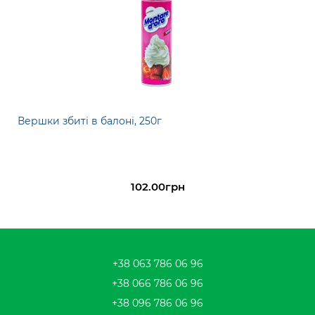
Вершки збиті в балоні, 250г
102.00грн
+38 063 786 06 96
+38 066 786 06 96
+38 096 786 06 96