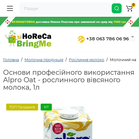
0
+38 063 786 06 96
Головна
Молочна продукція
Рослинне молоко
Молочний напій
Основи професійного використання
Alpro Oat - рослинного вівсяного
молока, 1л
ТОП Продажів
ХІТ