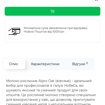
Мінімальна сума замовлення при відправці
Новою Поштою від 1000грн
0
Опис
Характеристики
Відгуки
Молоко рослинне Alpro Oat (вівсяне) - ідеальний
вибір для професіоналів в галузі HoReCa, які
шукають якісний та смачний продукт для своїх
клієнтів. Це рослинне молоко створено спеціально
для використання у каві, що дозволяє приготувати
смачний кавовий напій з натуральним відтінком