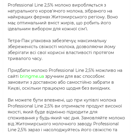
Professional Line 2,5% молоко виробляється з
натурального коров'ячого молока, зібраного на
найкращих фермах Житомирського регіону. Воно
має оптимальний вміст жирів, що робить його
ідеальним вибором для кожної сім'ї.
Тетра-Пак упаковка забезпечує максимальну
збереженість свіжості молока, дозволяючи йому
зберігати всі свої корисні властивості протягом
тривалого часу.
Придбати молоко Professional Line 2,5% можливо на
сайті
bringme.ua
зручним для вас способом:
замовити з доставкою або самостійно забрати в
Києві, оскільки працюємо щодня без вихідних.
Ви можете бути впевнені, що при купівлі молока
Professional Line 2,5% ви отримаєте продукт високої
якості, який буде відмінно підходити для
споживання у будь-який час дня. Замовляйте молоко
від Житомирського молочного заводу Professional
Line 2,5% зараз і насолоджуйтесь його свіжістю та