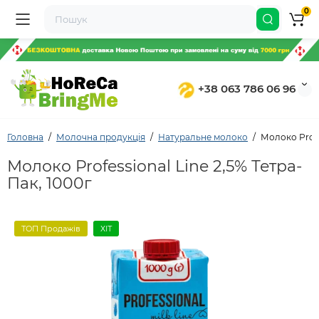
0
+38 063 786 06 96
Головна
Молочна продукція
Натуральне молоко
Молоко Profes
Молоко Professional Line 2,5% Тетра-
Пак, 1000г
ТОП Продажів
ХІТ