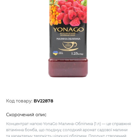
Код товару:
BV22878
Скорочений опис
Концентрат напою YonaGo Малина-Обліпиха (1 л) — це справжня
вітамінна бомба, що поєднує солодкий аромат садової малини
та характерну терпкість цілющої обліпихи. Продукт створений