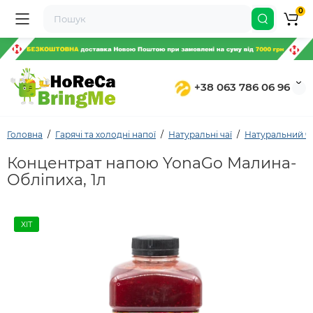
0
+38 063 786 06 96
Головна
Гарячі та холодні напої
Натуральні чаї
Натуральний ча
Концентрат напою YonaGo Малина-
Обліпиха, 1л
ХІТ