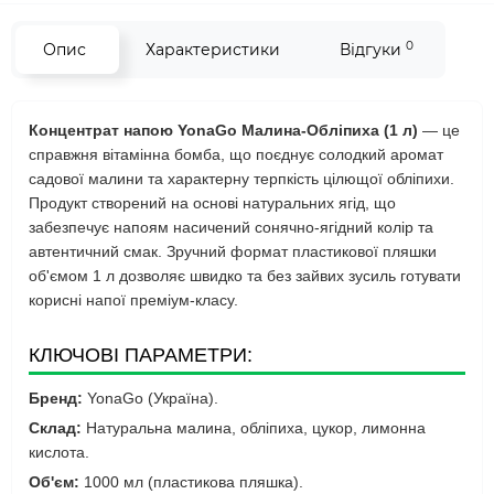
0
Опис
Характеристики
Відгуки
Концентрат напою YonaGo Малина-Обліпиха (1 л)
— це
справжня вітамінна бомба, що поєднує солодкий аромат
садової малини та характерну терпкість цілющої обліпихи.
Продукт створений на основі натуральних ягід, що
забезпечує напоям насичений сонячно-ягідний колір та
автентичний смак. Зручний формат пластикової пляшки
об'ємом 1 л дозволяє швидко та без зайвих зусиль готувати
корисні напої преміум-класу.
КЛЮЧОВІ ПАРАМЕТРИ:
Бренд:
YonaGo (Україна).
Склад:
Натуральна малина, обліпиха, цукор, лимонна
кислота.
Об'єм:
1000 мл (пластикова пляшка).