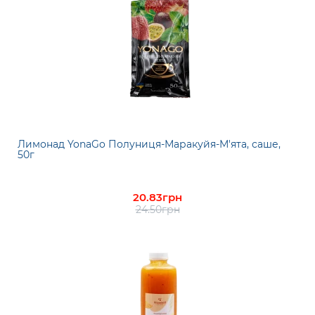
Лимонад YonaGo Полуниця-Маракуйя-М'ята, саше,
50г
20.83грн
24.50грн