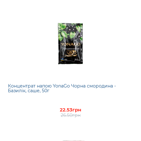
Концентрат напою YonaGo Чорна смородина -
Базилік, саше, 50г
22.53грн
26.50грн