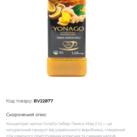
Код товару:
BV22877
Скорочений опис
Концентрат напою YonaGo Імбир-Лимон-Мед (1 л) — це
натуральний продукт від українського виробника, створений
для швидкого приготування корисних та смачних напоїв.