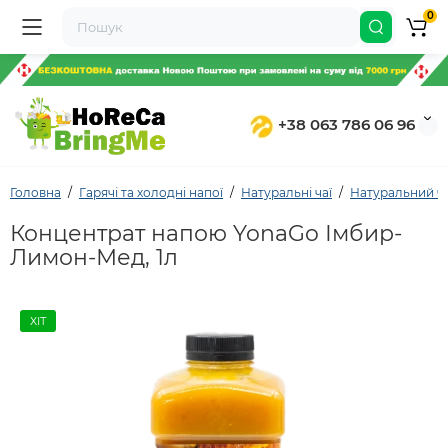
0
+38 063 786 06 96
Головна
Гарячі та холодні напої
Натуральні чаї
Натуральний ча
Концентрат напою YonaGo Імбир-
Лимон-Мед, 1л
ХІТ