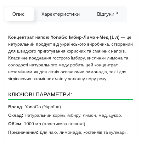
0
Опис
Характеристики
Відгуки
Концентрат напою YonaGo Імбир-Лимон-Мед (1 л)
— це
натуральний продукт від українського виробника, створений
для швидкого приготування корисних та смачних напоїв.
Класичне поєднання гострого імбиру, кислинки лимона та
солодості натурального меду робить цей концентрат
незамінним як для літніх освіжаючих лимонадів, так і для
зігріваючих вітамінних чаїв у холодну пору року.
КЛЮЧОВІ ПАРАМЕТРИ:
Бренд:
YonaGo (Україна).
Склад:
Натуральний корінь імбиру, лимон, мед, цукор.
Об'єм:
1000 мл (пластикова пляшка).
Призначення:
Для чаю, лимонадів, коктейлів та кулінарії.