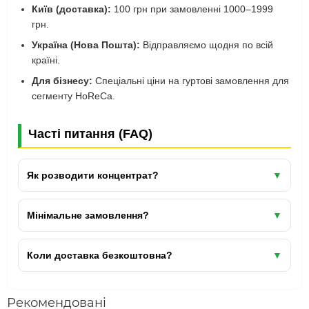
Київ (доставка):
100 грн при замовленні 1000–1999
грн.
Україна (Нова Пошта):
Відправляємо щодня по всій
країні.
Для бізнесу:
Спеціальні ціни на гуртові замовлення для
сегменту HoReCa.
Часті питання (FAQ)
Як розводити концентрат?
▼
50 г на 300–400 мл води.
Мінімальне замовлення?
▼
500 грн самовивіз / 1000 грн доставка.
Коли доставка безкоштовна?
▼
Київ — від 2000 грн
Київська область —
Безкоштовно
від 2000 грн
Рекомендовані
Україна — від 5000 грн (
за рахунок відправника
)