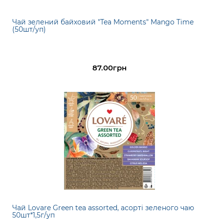
Чай зелений байховий "Tea Moments" Mango Time
(50шт/уп)
87.00грн
Чай Lovare Green tea assorted, асорті зеленого чаю
50шт*1,5г/уп