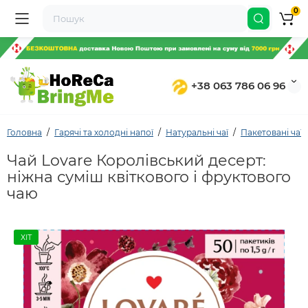
0
+38 063 786 06 96
Головна
Гарячі та холодні напої
Натуральні чаї
Пакетовані чаї
Чай Lovare Королівський десерт:
ніжна суміш квіткового і фруктового
чаю
ХІТ