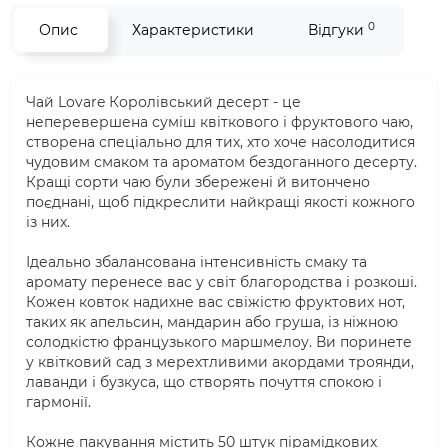
0
Опис
Характеристики
Відгуки
Чай Lovare Королівський десерт - це
неперевершена суміш квіткового і фруктового чаю,
створена спеціально для тих, хто хоче насолодитися
чудовим смаком та ароматом бездоганного десерту.
Кращі сорти чаю були збережені й витончено
поєднані, щоб підкреслити найкращі якості кожного
із них.
Ідеально збалансована інтенсивність смаку та
аромату перенесе вас у світ благородства і розкоші.
Кожен ковток надихне вас свіжістю фруктових нот,
таких як апельсин, мандарин або груша, із ніжною
солодкістю французького маршмелоу. Ви поринете
у квітковий сад з мерехтливими акордами троянди,
лаванди і бузкуса, що створять почуття спокою і
гармонії.
Кожне пакування містить 50 штук пірамідкових