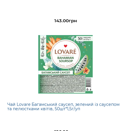
143.00грн
Чай Lovare Багамський саусеп, зелений із саусепом
та пелюстками квітів, 50шт*1,5г/уп