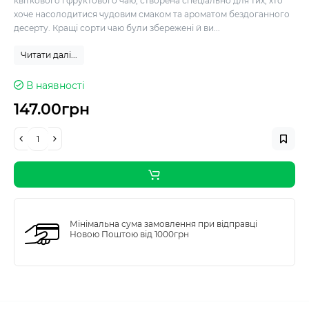
квіткового і фруктового чаю, створена спеціально для тих, хто
хоче насолодитися чудовим смаком та ароматом бездоганного
десерту. Кращі сорти чаю були збережені й ви...
Читати далі...
В наявності
147.00грн
Мінімальна сума замовлення при відправці
Новою Поштою від 1000грн