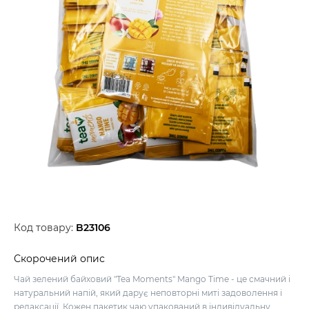
Код товару:
B23106
Скорочений опис
Чай зелений байховий "Tea Moments" Mango Time - це смачний і
натуральний напій, який дарує неповторні миті задоволення і
релаксації. Кожен пакетик чаю упакований в індивідуальну