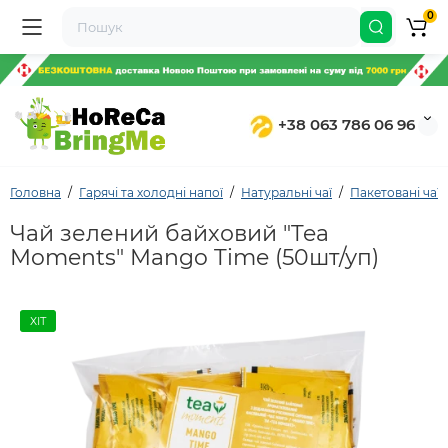
0
+38 063 786 06 96
Головна
Гарячі та холодні напої
Натуральні чаї
Пакетовані чаї
Чай зелений байховий "Tea
Moments" Mango Time (50шт/уп)
ХІТ