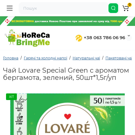
0
+38 063 786 06 96
Головна
Гарячі та холодні напої
Натуральні чаї
Пакетовані чаї
Чай Lovare Special Green с ароматом
бергамота, зелений, 50шт*1,5г/уп
ХІТ