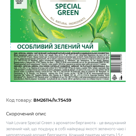
Код товару:
BM26114/lv.75459
Скорочений опис
Чай Lovare Special Green з ароматом бергамота - це вишуканий
зелений чай, що поєднує в собі найкращі якості зеленого чаю і
неповторний аромат бергамота. Кожний пакетик містить 1,5 г