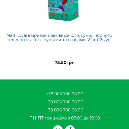
Чай Lovare Бризки шампанського, суміш чорного і
зеленого чаю з фруктами та ягодами, 24шт*2г/уп
73.50грн
+38 063 786 06 96
+38 066 786 06 96
+38 096 786 06 96
ПН-ПТ працюємо з 08:00 до 19:00