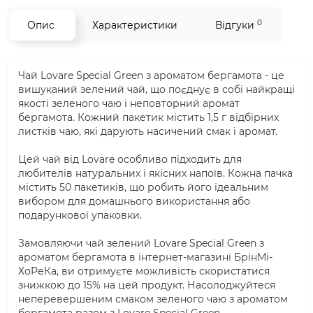
0
Опис
Характеристики
Відгуки
Чай Lovare Special Green з ароматом бергамота - це
вишуканий зелений чай, що поєднує в собі найкращі
якості зеленого чаю і неповторний аромат
бергамота. Кожний пакетик містить 1,5 г відбірних
листків чаю, які дарують насичений смак і аромат.
Цей чай від Lovare особливо підходить для
любителів натуральних і якісних напоїв. Кожна пачка
містить 50 пакетиків, що робить його ідеальним
вибором для домашнього використання або
подарункової упаковки.
Замовляючи чай зелений Lovare Special Green з
ароматом бергамота в інтернет-магазині БрінМі-
ХоРеКа, ви отримуєте можливість скористатися
знижкою до 15% на цей продукт. Насолоджуйтеся
неперевершеним смаком зеленого чаю з ароматом