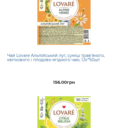
Чай Lovare Альпійський луг, суміш трав'яного,
квіткового і плодово-ягідного чаю, 1,5г*50шт
156.00грн