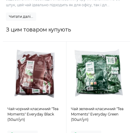
штук, цей чай ідеально підходить як для офісу, так і дл...
Читати далі...
З цим товаром купують
Чай чорний класичний "Tea
Чай зелений класичний "Tea
Moments" Everyday Black
Moments" Everyday Green
(50шт/уп)
(50шт/уп)