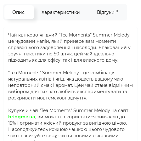
0
Опис
Характеристики
Відгуки
Чай квітково-ягідний "Tea Moments" Summer Melody -
це чудовий напій, який принесе вам моменти
справжнього задоволення і насолоди. Упакований у
зручні пакетики по 50 штук, цей чай ідеально
підходить як для офісу, так і для власного дому.
"Tea Moments" Summer Melody - це комбінація
натуральних квітів і ягід, яка додасть вашому чаю
неповторний смак і аромат. Цей чай стане відмінним
вибором для тих, хто любить експериментувати та
розкривати нові смакові відчуття.
Купуючи чай "Tea Moments" Summer Melody на сайті
bringme.ua
, ви можете скористатися знижкою до
15% і отримати якісний продукт за вигідною ціною.
Насолоджуйтесь кожною чашкою цього чудового
чаю і насичуйте своє життя новими яскравими