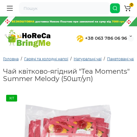
0
+38 063 786 06 96
Головна
Гарячі та холодні напої
Натуральні чаї
Пакетовані чаї
Чай квітково-ягідний "Tea Moments"
Summer Melody (50шт/уп)
ХІТ