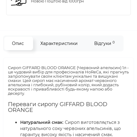
Новою Поштою від 1000грн
0
Опис
Характеристики
Відгуки
Сироп GIFFARD BLOOD ORANGE (Червоний апельсин) 1л -
це чудовий вибір для професіоналів HoReCa, які прагнуть
запропонувати своїм клієнтам унікальні та вишукані
смаки. Цей сироп має насичений аромат червоного
апельсина і глибокий, рубіновий колір, який додасть
яскравості і привабливості будь-якому напою або
десерту.
Переваги сиропу GIFFARD BLOOD
ORANGE
Натуральний смак
: Сироп виготовляється з
натурального соку червоних апельсинів, що
гарантує високу якість і насичений смак.