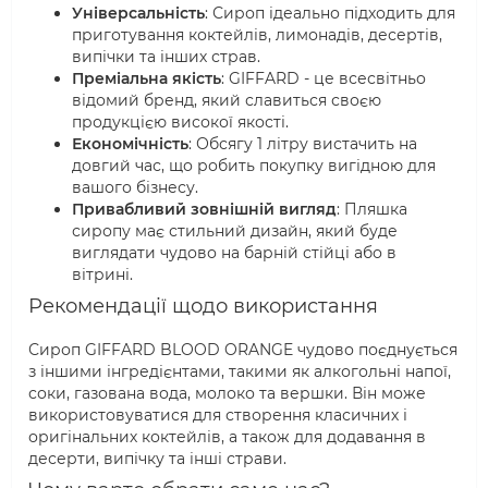
Універсальність
: Сироп ідеально підходить для
приготування коктейлів, лимонадів, десертів,
випічки та інших страв.
Преміальна якість
: GIFFARD - це всесвітньо
відомий бренд, який славиться своєю
продукцією високої якості.
Економічність
: Обсягу 1 літру вистачить на
довгий час, що робить покупку вигідною для
вашого бізнесу.
Привабливий зовнішній вигляд
: Пляшка
сиропу має стильний дизайн, який буде
виглядати чудово на барній стійці або в
вітрині.
Рекомендації щодо використання
Сироп GIFFARD BLOOD ORANGE чудово поєднується
з іншими інгредієнтами, такими як алкогольні напої,
соки, газована вода, молоко та вершки. Він може
використовуватися для створення класичних і
оригінальних коктейлів, а також для додавання в
десерти, випічку та інші страви.