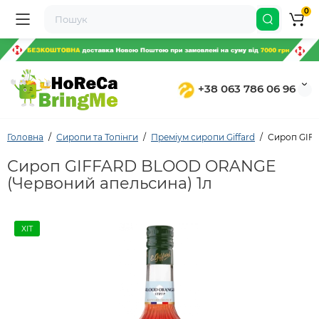
0
+38 063 786 06 96
Головна
Сиропи та Топінги
Преміум сиропи Giffard
Сироп GIF
Сироп GIFFARD BLOOD ORANGE
(Червоний апельсина) 1л
ХІТ