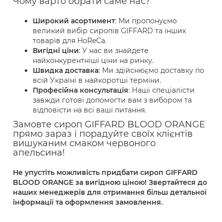
Чому варто обрати саме нас?
Широкий асортимент
: Ми пропонуємо
великий вибір сиропів GIFFARD та інших
товарів для HoReCa.
Вигідні ціни
: У нас ви знайдете
найконкурентніші ціни на ринку.
Швидка доставка
: Ми здійснюємо доставку по
всій Україні в найкоротші терміни.
Професійна консультація
: Наші спеціалісти
завжди готові допомогти вам з вибором та
відповісти на всі ваші питання.
Замовте сироп GIFFARD BLOOD ORANGE
прямо зараз і порадуйте своїх клієнтів
вишуканим смаком червоного
апельсина!
Не упустіть можливість придбати сироп GIFFARD
BLOOD ORANGE за вигідною ціною! Звертайтеся до
наших менеджерів для отримання більш детальної
інформації та оформлення замовлення.