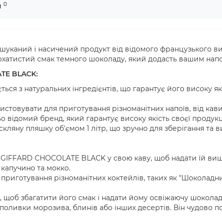
0
и
уканий і насичений продукт від відомого французького ви
архатистий смак темного шоколаду, який додасть вашим напо
TE BLACK:
ься з натуральних інгредієнтів, що гарантує його високу я
товувати для приготування різноманітних напоїв, від кави і
о відомий бренд, який гарантує високу якість своєї продукці
кляну пляшку об'ємом 1 літр, що зручно для зберігання та 
 GIFFARD CHOCOLATE BLACK у свою каву, щоб надати їй виш
 капучино та мокко.
риготування різноманітних коктейлів, таких як "Шоколадний
 щоб збагатити його смак і надати йому освіжаючу шоколад
оливки морозива, блинів або інших десертів. Він чудово п