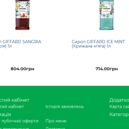
п GIFFARD SANGRIA
Сироп GIFFARD ICE MINT
ія) 1л
(Крижана м’ята) 1л
804.00грн
714.00грн
тий кабінет
Додатк
ий кабінет
Історія замовлень
Карта са
ація
Категорі
 публічної оферти
Про мене
а повернення
Доставка