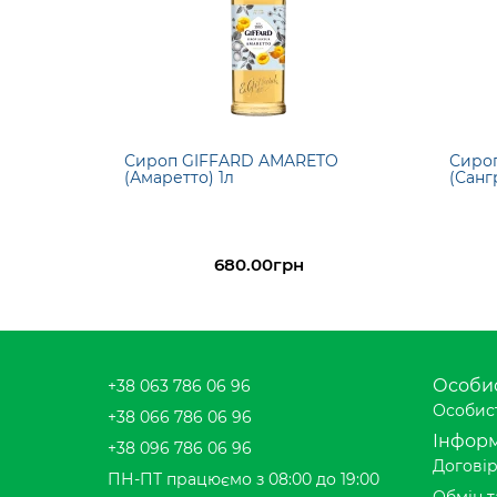
Сироп GIFFARD AMARETO
Сиро
(Амаретто) 1л
(Сангр
680.00грн
Особис
+38 063 786 06 96
Особист
+38 066 786 06 96
Інформ
+38 096 786 06 96
Договір
ПН-ПТ працюємо з 08:00 до 19:00
Обмін т