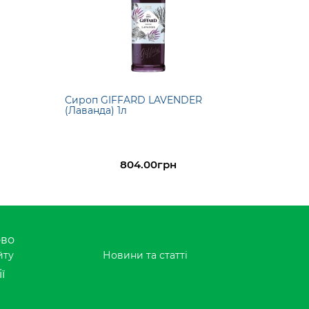
Сироп GIFFARD LAVENDER
(Лаванда) 1л
804.00грн
ово
йту
Новини та статті
ї