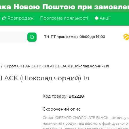
Розпродаж
Програма лояльності
Акції
ПН-ПТ працюємо з 08:00 до 19:00
Сироп GIFFARD CHOCOLATE BLACK (Шоколад чорний) 1л
ACK (Шоколад чорний) 1л
Код товару:
B02228
Скорочений опис
Сироп GIFFARD CHOCOLATE BLACK - це вишука
насичений продукт від відомого французького