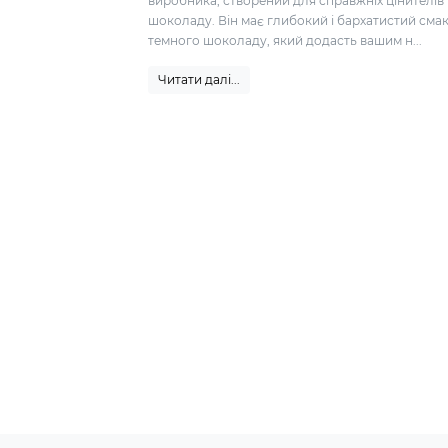
виробника, створений для справжніх цінителів
шоколаду. Він має глибокий і бархатистий сма
темного шоколаду, який додасть вашим н...
Читати далі...