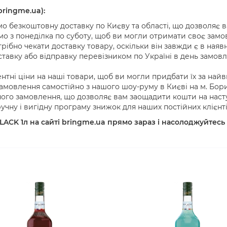
ringme.ua):
 безкоштовну доставку по Києву та області, що дозволяє в
 з понеділка по суботу, щоб ви могли отримати своє замов
рібно чекати доставку товару, оскільки він завжди є в наявн
тавку або відправку перевізником по Україні в день замов
тні ціни на наші товари, щоб ви могли придбати їх за най
мовлення самостійно з нашого шоу-руму в Києві на м. Бори
ого замовлення, що дозволяє вам заощадити кошти на насту
чну і вигідну програму знижок для наших постійних клієнті
CK 1л на сайті bringme.ua прямо зараз і насолоджуйтесь