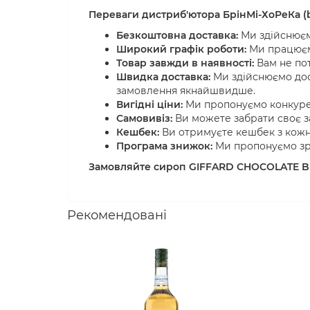
Переваги дистриб'ютора БрінМі-ХоРеКа (b
Безкоштовна доставка:
Ми здійснюємо
Широкий графік роботи:
Ми працюємо
Товар завжди в наявності:
Вам не пот
Швидка доставка:
Ми здійснюємо дос
замовлення якнайшвидше.
Вигідні ціни:
Ми пропонуємо конкурен
Самовивіз:
Ви можете забрати своє за
Кешбек:
Ви отримуєте кешбек з кожн
Програма знижок:
Ми пропонуємо зру
Замовляйте сироп GIFFARD CHOCOLATE BLA
Рекомендовані