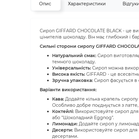
Опис
Характеристики
Відгук
Сироп GIFFARD CHOCOLATE BLACK - це виш
цінителів шоколаду. Він має глибокий і б
Сильні сторони сиропу GIFFARD CHOCOLA
Натуральний смак:
Сироп виготовляєт
темного шоколаду.
Універсальність:
Сироп можна викорис
Висока якість:
GIFFARD - це всесвітнь
Зручна упаковка:
Сироп фасується в с
Варіанти використання:
Кава:
Додайте кілька крапель сиропу
Особливо добре поєднується з латте,
Коктейлі:
Використовуйте сироп для п
або "Шоколадний Eggnog".
Лимонади:
Додайте сироп у лимонад,
Десерти:
Використовуйте сироп для п
десертами.