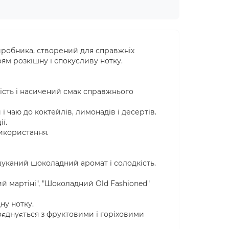
робника, створений для справжніх
ям розкішну і спокусливу нотку.
кість і насичений смак справжнього
 чаю до коктейлів, лимонадів і десертів.
ї.
використання.
уканий шоколадний аромат і солодкість.
 мартіні", "Шоколадний Old Fashioned"
ну нотку.
оєднується з фруктовими і горіховими