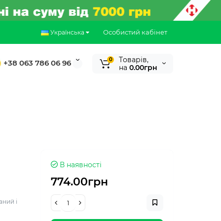
Особистий кабінет
Українська
Tоварів,
0
+38 063 786 06 96
на
0.00грн
В наявності
774.00грн
ний і