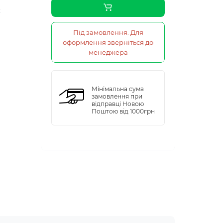
к
Під замовлення. Для
оформлення зверніться до
менеджера
Мінімальна сума
замовлення при
відправці Новою
Поштою від 1000грн