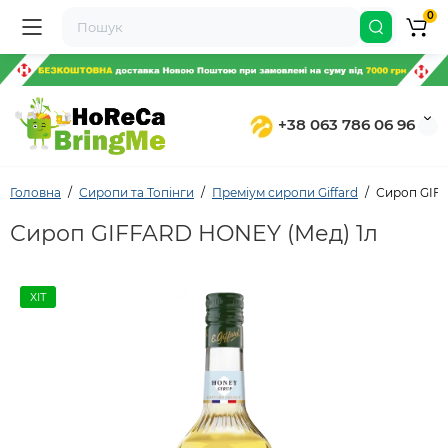
0
+38 063 786 06 96
Головна
Сиропи та Топінги
Преміум сиропи Giffard
Сироп GIF
Сироп GIFFARD HONEY (Мед) 1л
ХІТ