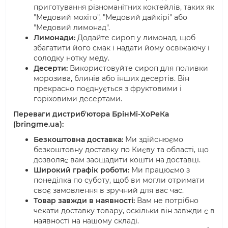
приготування різноманітних коктейлів, таких як
"Медовий мохіто", "Медовий дайкірі" або
"Медовий лимонад".
Лимонади:
Додайте сироп у лимонад, щоб
збагатити його смак і надати йому освіжаючу і
солодку нотку меду.
Десерти:
Використовуйте сироп для поливки
морозива, блинів або інших десертів. Він
прекрасно поєднується з фруктовими і
горіховими десертами.
Переваги дистриб'ютора БрінМі-ХоРеКа
(bringme.ua):
Безкоштовна доставка:
Ми здійснюємо
безкоштовну доставку по Києву та області, що
дозволяє вам заощадити кошти на доставці.
Широкий графік роботи:
Ми працюємо з
понеділка по суботу, щоб ви могли отримати
своє замовлення в зручний для вас час.
Товар завжди в наявності:
Вам не потрібно
чекати доставку товару, оскільки він завжди є в
наявності на нашому складі.