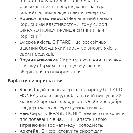
використовувати для приготування
різноманітних напоїв, від кави і чаю до
коктейлів, лимонадів і навіть десертів.
Корисні властивості:
Мед відомий своїми
корисними властивостями, тому сироп
GIFFARD HONEY не лише смачний, а й
корисний.
Висока якість:
GIFFARD - це всесвітньо
відомий бренд, який гарантує високу якість
своєї продукції.
Зручна упаковка:
Сироп упакований в скляну
пляшку об'ємом 1 літр, що зручно для
зберігання та використання.
Варіанти використання:
Кава:
Додайте кілька крапель сиропу GIFFARD
HONEY у свою каву, щоб надати їй вишуканий
медовий аромат і солодкість. Особливо добре
поєднується з латте, капучино і мокко.
Чай:
Сироп GIFFARD HONEY ідеально підходить
для додавання в чай. Він надасть напою
зігріваючий аромат меду і солодкість.
Коктейлі:
Використовуйте сироп для