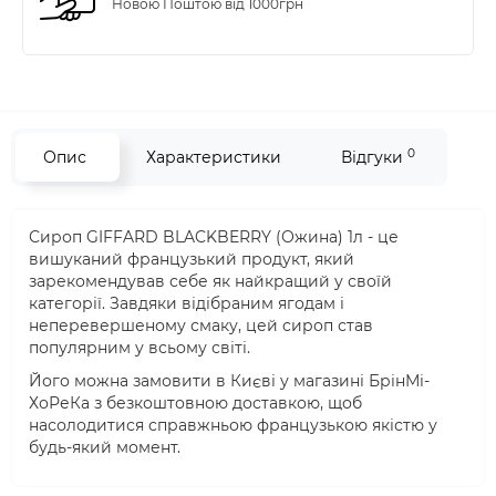
Новою Поштою від 1000грн
0
Опис
Характеристики
Відгуки
Сироп GIFFARD BLACKBERRY (Ожина) 1л - це
вишуканий французький продукт, який
зарекомендував себе як найкращий у своїй
категорії. Завдяки відібраним ягодам і
неперевершеному смаку, цей сироп став
популярним у всьому світі.
Його можна замовити в Києві у магазині БрінМі-
ХоРеКа з безкоштовною доставкою, щоб
насолодитися справжньою французькою якістю у
будь-який момент.