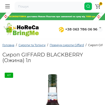
0
+38 063 786 06 96
Головна
Сиропи та Топінги
Преміум сиропи Giffard
Сироп GIF
Сироп GIFFARD BLACKBERRY
(Ожина) 1л
ХІТ