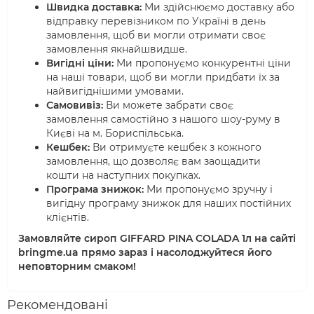
Швидка доставка:
Ми здійснюємо доставку або
відправку перевізником по Україні в день
замовлення, щоб ви могли отримати своє
замовлення якнайшвидше.
Вигідні ціни:
Ми пропонуємо конкурентні ціни
на наші товари, щоб ви могли придбати їх за
найвигіднішими умовами.
Самовивіз:
Ви можете забрати своє
замовлення самостійно з нашого шоу-руму в
Києві на м. Бориспільська.
Кешбек:
Ви отримуєте кешбек з кожного
замовлення, що дозволяє вам заощадити
кошти на наступних покупках.
Програма знижок:
Ми пропонуємо зручну і
вигідну програму знижок для наших постійних
клієнтів.
Замовляйте сироп GIFFARD PINA COLADA 1л на сайті
bringme.ua прямо зараз і насолоджуйтеся його
неповторним смаком!
Рекомендовані