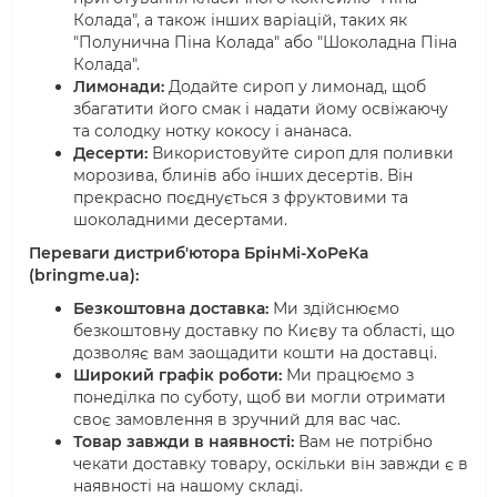
Колада", а також інших варіацій, таких як
"Полунична Піна Колада" або "Шоколадна Піна
Колада".
Лимонади:
Додайте сироп у лимонад, щоб
збагатити його смак і надати йому освіжаючу
та солодку нотку кокосу і ананаса.
Десерти:
Використовуйте сироп для поливки
морозива, блинів або інших десертів. Він
прекрасно поєднується з фруктовими та
шоколадними десертами.
Переваги дистриб'ютора БрінМі-ХоРеКа
(bringme.ua):
Безкоштовна доставка:
Ми здійснюємо
безкоштовну доставку по Києву та області, що
дозволяє вам заощадити кошти на доставці.
Широкий графік роботи:
Ми працюємо з
понеділка по суботу, щоб ви могли отримати
своє замовлення в зручний для вас час.
Товар завжди в наявності:
Вам не потрібно
чекати доставку товару, оскільки він завжди є в
наявності на нашому складі.