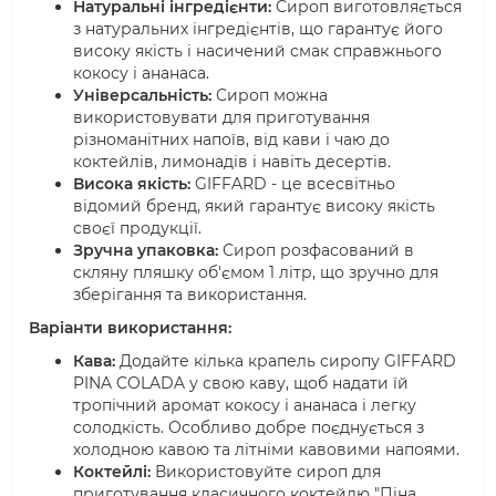
Натуральні інгредієнти:
Сироп виготовляється
з натуральних інгредієнтів, що гарантує його
високу якість і насичений смак справжнього
кокосу і ананаса.
Універсальність:
Сироп можна
використовувати для приготування
різноманітних напоїв, від кави і чаю до
коктейлів, лимонадів і навіть десертів.
Висока якість:
GIFFARD - це всесвітньо
відомий бренд, який гарантує високу якість
своєї продукції.
Зручна упаковка:
Сироп розфасований в
скляну пляшку об'ємом 1 літр, що зручно для
зберігання та використання.
Варіанти використання:
Кава:
Додайте кілька крапель сиропу GIFFARD
PINA COLADA у свою каву, щоб надати їй
тропічний аромат кокосу і ананаса і легку
солодкість. Особливо добре поєднується з
холодною кавою та літніми кавовими напоями.
Коктейлі:
Використовуйте сироп для
приготування класичного коктейлю "Піна