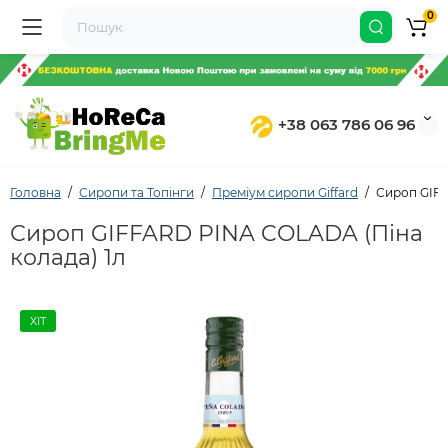
0
+38 063 786 06 96
Головна
Сиропи та Топінги
Преміум сиропи Giffard
Сироп GIFF
Сироп GIFFARD PINA COLADA (Піна
колада) 1л
ХІТ