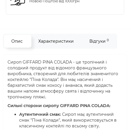
Новою Поштою від 1000грн
0
Опис
Характеристики
Відгуки
Сироп GIFFARD PINA COLADA - це тропічний і
солодкий продукт від відомого французького
виробника, створений для любителів знаменитого
коктейлю "Піна Колада". Він має насичений і
бархатистий смак кокосу і ананаса, який додасть
вашим напоям атмосферу свята і відпочинку на
тропічному пляжі.
Сильні сторони сиропу GIFFARD PINA COLADA:
Аутентичний смак:
Сироп має аутентичний
смак "Піна Колади", який використовується в
класичному коктейлі по всьому світу.