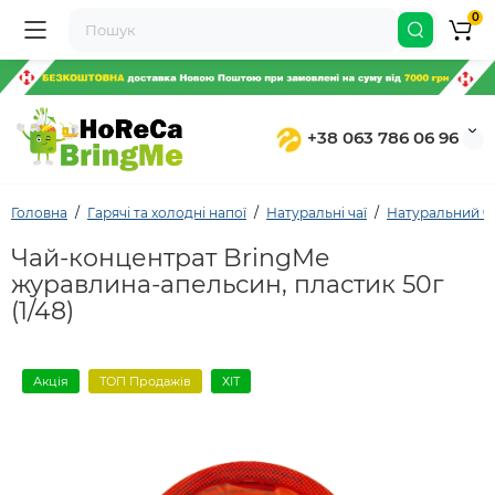
0
+38 063 786 06 96
Головна
Гарячі та холодні напої
Натуральні чаї
Натуральний ча
Чай-концентрат BringMe
журавлина-апельсин, пластик 50г
(1/48)
Акція
ТОП Продажів
ХІТ