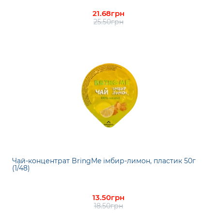
21.68грн
25.50грн
Чай-концентрат BringMe імбир-лимон, пластик 50г
(1/48)
13.50грн
18.50грн