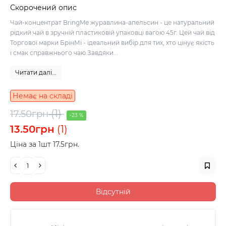
Скорочений опис
Чай-концентрат BringMe журавлина-апельсин - це натуральний
рідкий чай в зручній пластиковій упаковці вагою 45г. Цей чай від
Торгової марки БрінМі - ідеальний вибір для тих, хто цінує якість
і смак справжнього чаю.Завдяки...
Читати далі...
Немає на складі
(1)
17.50грн
-23 %
13.50грн
(1)
Ціна за 1шт 17.5грн.
Відсутній