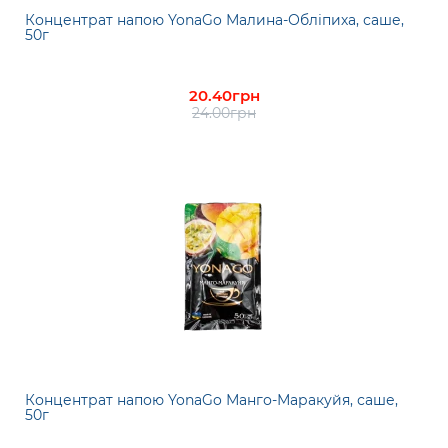
Концентрат напою YonaGo Малина-Обліпиха, саше,
50г
20.40грн
24.00грн
Концентрат напою YonaGo Манго-Маракуйя, саше,
50г