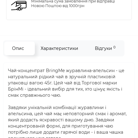
Мінімальна сума замовлення при відправці
Новою Поштою від 1000грн
0
Опис
Характеристики
Відгуки
Чай-концентрат BringMe журавлина-апельсин - це
натуральний рідкий чай в зручній пластиковій
упаковці вагою 45г. Цей чай від Торгової марки
БрінМі - ідеальний вибір для тих, хто цінує якість і
смак справжнього чаю.
Завдяки унікальній комбінації журавлини і
апельсина, цей чай має неповторний смак і аромат,
який додасть яскравості вашому дню. Завдяки
концентрованій формі, для приготування чаю
потрібно лише додати гарячої води - і ваша чашка