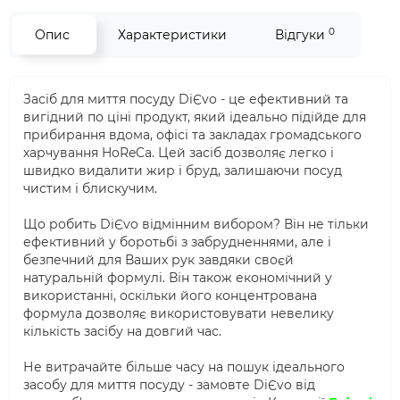
0
Опис
Характеристики
Відгуки
Засіб для миття посуду DiЄvo - це ефективний та
вигідний по ціні продукт, який ідеально підійде для
прибирання вдома, офісі та закладах громадського
харчування HoReCa. Цей засіб дозволяє легко і
швидко видалити жир і бруд, залишаючи посуд
чистим і блискучим.
Що робить DiЄvo відмінним вибором? Він не тільки
ефективний у боротьбі з забрудненнями, але і
безпечний для Ваших рук завдяки своєй
натуральній формулі. Він також економічний у
використанні, оскільки його концентрована
формула дозволяє використовувати невелику
кількість засібу на довгий час.
Не витрачайте більше часу на пошук ідеального
засобу для миття посуду - замовте DiЄvo від