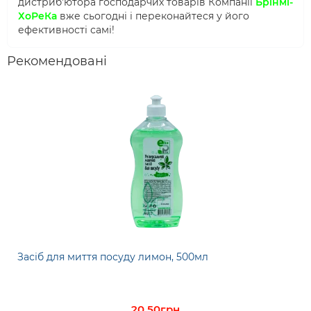
дистриб'ютора господарчих товарів Компанії
Брінмі-
ХоРеКа
вже сьогодні і переконайтеся у його
ефективності самі!
Рекомендовані
Засіб для миття посуду лимон, 500мл
20.50грн