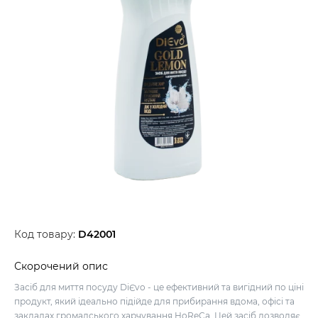
Код товару:
D42001
Скорочений опис
Засіб для миття посуду DiЄvo - це ефективний та вигідний по ціні
продукт, який ідеально підійде для прибирання вдома, офісі та
закладах громадського харчування HoReCa. Цей засіб дозволяє