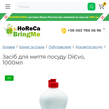
0
+38 063 786 06 96
Головна
Клінінг та гігієна
Побутова хімія
Для миття посуду
З
Засіб для миття посуду DiЄvo,
1000мл
ХІТ