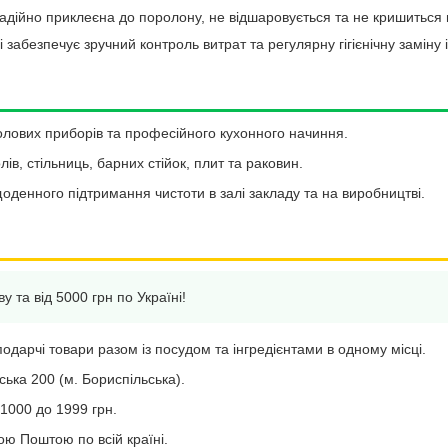
дійно приклеєна до поролону, не відшаровується та не кришиться п
 забезпечує зручний контроль витрат та регулярну гігієнічну заміну
олових приборів та професійного кухонного начиння.
в, стільниць, барних стійок, плит та раковин.
оденного підтримання чистоти в залі закладу та на виробництві.
у та від 5000 грн по Україні!
дарчі товари разом із посудом та інгредієнтами в одному місці.
вська 200 (м. Бориспільська).
 1000 до 1999 грн.
ю Поштою по всій країні.