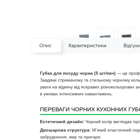
Опис
Характеристики
Відгук
Губка для посуду чорна (5 шт/пач)
— це профе
Завдяки стриманому та стильному чорному кольор
уваги на відміну від яскравих різнокольорових а
в умовах інтенсивних навантажень.
ПЕРЕВАГИ ЧОРНИХ КУХОННИХ ГУБ
Естетичний дизайн:
Чорний колір виглядає проф
Двошарова структура:
М'який еластичний поро
забруднення, жир та пригари.