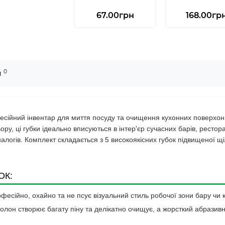
67.00грн
168.00гр
0
и
сійний інвентар для миття посуду та очищення кухонних поверхон
у, ці губки ідеально вписуються в інтер'єр сучасних барів, рестора
налогів. Комплект складається з 5 високоякісних губок підвищеної 
ОК:
есійно, охайно та не псує візуальний стиль робочої зони бару чи к
лон створює багату піну та делікатно очищує, а жорсткий абразивн