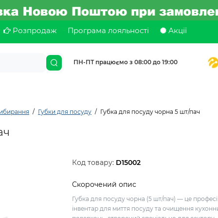
Розпродаж
Програма лояльності
Акції
ПН-ПТ працюємо з 08:00 до 19:00
рибирання
Губки для посуду
Губка для посуду чорна 5 шт/пач
ач
Код товару:
D15002
Скорочений опис
Губка для посуду чорна (5 шт/пач) — це профес
інвентар для миття посуду та очищення кухонн