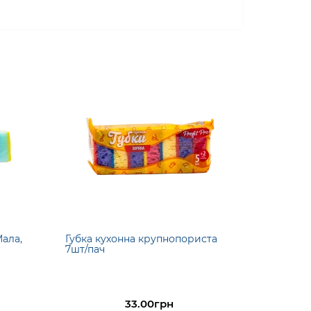
Мала,
Губка кухонна крупнопориста
7шт/пач
33.00грн