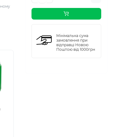
рному
Мінімальна сума
замовлення при
відправці Новою
Поштою від 1000грн
л