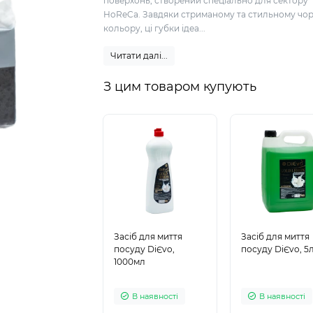
поверхонь, створений спеціально для сектору
HoReCa. Завдяки стриманому та стильному чо
кольору, ці губки ідеа...
Читати далі...
З цим товаром купують
Засіб для миття
Засіб для миття
посуду DiЄvo,
посуду DiЄvo, 5
1000мл
В наявності
В наявності