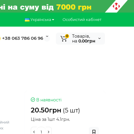
Особистий кабінет
Українська
Tоварів,
0
+38 063 786 06 96
на
0.00грн
В наявності
20.50грн
(5 шт)
Ціна за 1шт 4.1грн.
ійний
их