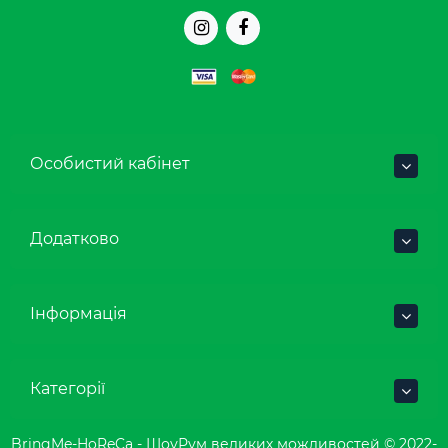
Особистий кабінет
Додатково
Інформація
Категорії
BringMe-HoReCa - ШоуРум великих можливостей © 2022-