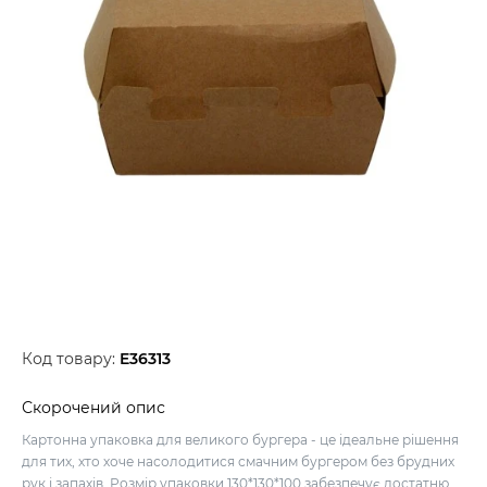
Код товару:
E36313
Скорочений опис
Картонна упаковка для великого бургера - це ідеальне рішення
для тих, хто хоче насолодитися смачним бургером без брудних
рук і запахів. Розмір упаковки 130*130*100 забезпечує достатню