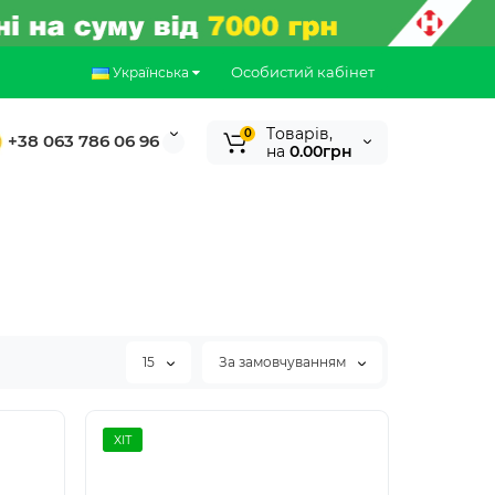
Особистий кабінет
Українська
Tоварів,
0
+38 063 786 06 96
на
0.00грн
15
За замовчуванням
ХІТ