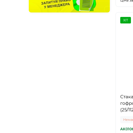
Ціна за
ХІТ
Стак
гофр
(25/1
Немає
AK010