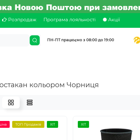
Розпродаж
Програма лояльності
Акції
ПН-ПТ працюємо з 08:00 до 19:00
остакан кольором Чорниця
ціна
ТОП Продажів
ХІТ
ХІТ