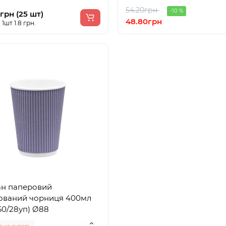
54.20грн
-10 %
грн (25 шт)
48.80грн
 1шт 1.8 грн.
ан паперовий
ований чорниця 400мл
60/28уп) Ø88
 на складі