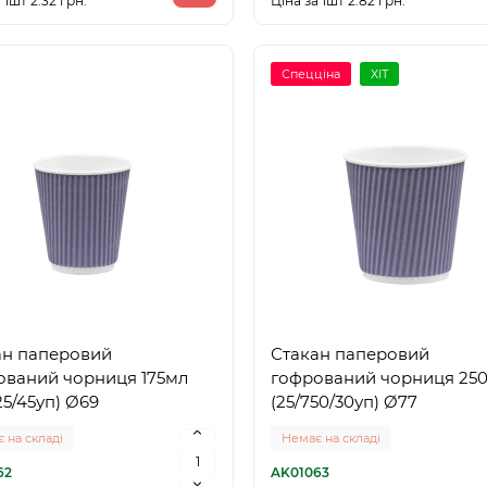
 1шт 2.32 грн.
Ціна за 1шт 2.82 грн.
Спецціна
ХІТ
ан паперовий
Стакан паперовий
ований чорниця 175мл
гофрований чорниця 25
125/45уп) Ø69
(25/750/30уп) Ø77
 на складі
Немає на складі
62
AK01063