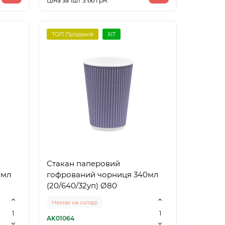
Ціна за 1шт 3.66 грн.
ТОП Продажів
ХІТ
Стакан паперовий
0мл
гофрований чорниця 340мл
(20/640/32уп) Ø80
Немає на складі
AK01064