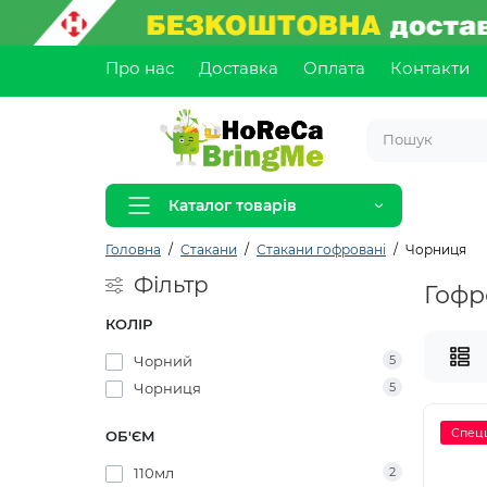
Про нас
Доставка
Оплата
Контакти
Каталог товарів
Головна
Стакани
Стакани гофровані
Чорниця
Фільтр
Гофр
КОЛІР
Чорний
5
Чорниця
5
Спец
ОБ'ЄМ
110мл
2