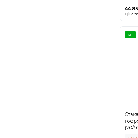
44.85
Ціна за
ХІТ
Стак
гофр
(20/5
Немає