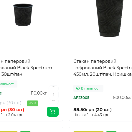
ан паперовий
Стакан паперовий
ований Black Spectrum
гофрований Black Spect
, 30шт/пач
450мл, 20шт/пач. Кришка
наявності
В наявності
110.00кг
01
500.00м
AF23005
рн (30 шт)
-15 %
грн (30 шт)
88.50грн (20 шт)
 1шт 2.04 грн.
Ціна за 1шт 4.43 грн.