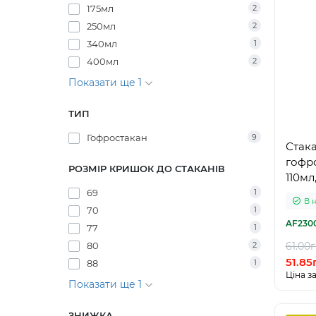
175мл
2
250мл
2
340мл
1
400мл
2
Показати ще 1
ТИП
Гофростакан
9
Стак
гофр
РОЗМІР КРИШОК ДО СТАКАНІВ
110мл
69
1
В 
70
1
AF230
77
1
80
2
61.00г
51.85
88
1
Ціна за
Показати ще 1
ЗНИЖКА