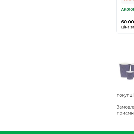
AK010
60.00
Ціна за
покупці
Замовля
приємн