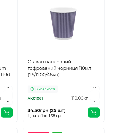
Стакан паперовий
rum
гофрований чорниця 110мл
 П90
(25/1200/48уп)
В наявності
л
110.00кг
AK01061
34.50грн (25 шт)
Ціна за 1шт 1.38 грн.