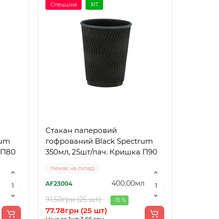
Спецціна
ХІТ
Стакан паперовий
rum
гофрований Black Spectrum
 П80
350мл, 25шт/пач. Кришка П90
Немає на складі
400.00мл
AF23004
91.50грн (25 шт)
-15 %
77.78грн (25 шт)