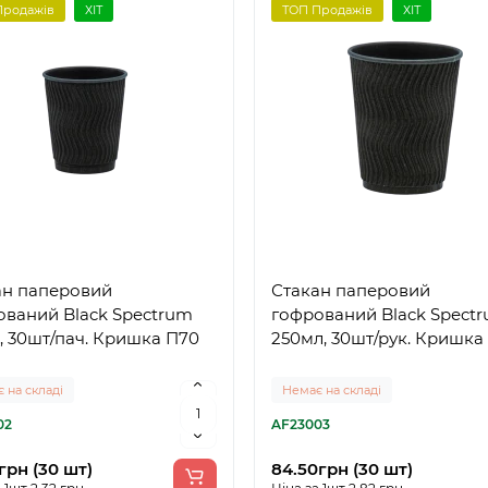
Продажів
ХІТ
ТОП Продажів
ХІТ
ан паперовий
Стакан паперовий
ований Black Spectrum
гофрований Black Spect
, 30шт/пач. Кришка П70
250мл, 30шт/рук. Кришка
 на складі
Немає на складі
02
AF23003
грн (30 шт)
84.50грн (30 шт)