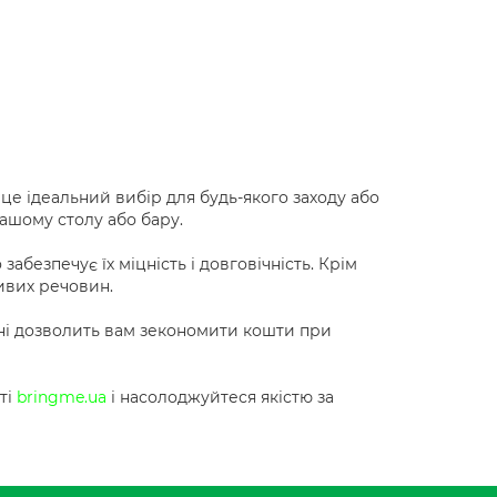
це ідеальний вибір для будь-якого заходу або
вашому столу або бару.
забезпечує їх міцність і довговічність. Крім
ливих речовин.
їні дозволить вам зекономити кошти при
ті
bringme.ua
і насолоджуйтеся якістю за