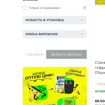
ТОП 
Тільки зі знижками
3
КІЛЬКІСТЬ В УПАКОВЦІ
КРАЇНА ВИРОБНИК
Скасувати
Виберіть фільтри
Стак
гофр
175мл
Немає
AF230
69.50