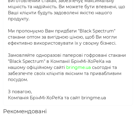
виготовлений стакан, забезпечує максимальну
міцність та надійність. Ви можете бути впевнені, що
Ваші клієнти будуть задоволені якістю нашого
продукту.
Ми пропонуємо Вам придбати "Black Spectrum"
стакани оптом за вигідною ціною, щоб Ви могли
ефективно використовувати їх у своєму бізнесі.
Замовляйте одноразові паперові гофровані стакани
"Black Spectrum" в Компанії БрінМі-ХоРеКа на
нашому офіційному сайті
bringme.ua
сьогодні та
забезпечте своїх клієнтів якісним та привабливим
посудом.
З повагою,
Компанія БрінМі-ХоРеКа та сайт bringme.ua
Рекомендовані