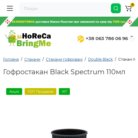
0
+38 063 786 06 96
Головна
Стакани
Стакани гофровані
Double Black
Стакан па
Гофростакан Black Spectrum 110мл
Акція
ТОП Продажів
ХІТ