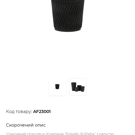
Код товару:
AF23001
Скорочений опис
Шановний покупець,Компанія "БрінМі-ХоРеКа" з радістю