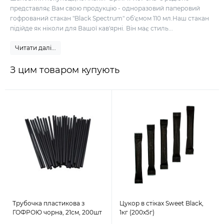
представляє Вам свою продукцію - одноразовий паперовий
гофрований стакан "Black Spectrum" об'ємом 110 мл.Наш стакан
підійде як ніколи для Вашої кав'ярні. Він має стиль...
Читати далі...
З цим товаром купують
Трубочка пластикова з
Цукор в стіках Sweet Black,
ГОФРОЮ чорна, 21см, 200шт
1кг (200х5г)