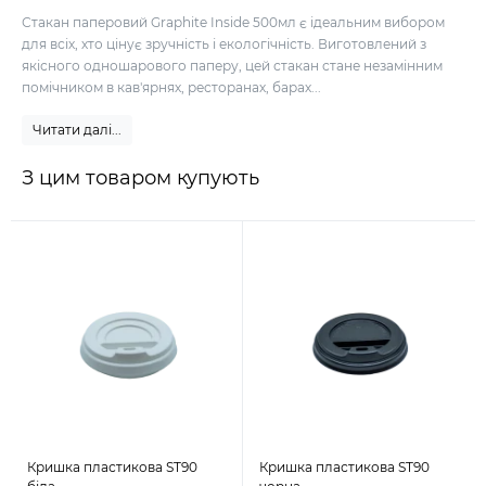
Стакан паперовий Graphite Inside 500мл є ідеальним вибором
для всіх, хто цінує зручність і екологічність. Виготовлений з
якісного одношарового паперу, цей стакан стане незамінним
помічником в кав'ярнях, ресторанах, барах...
Читати далі...
З цим товаром купують
Кришка пластикова ST90
Кришка пластикова ST90