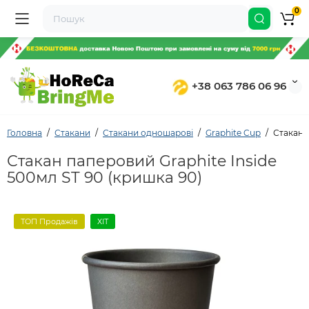
0
+38 063 786 06 96
Головна
Стакани
Стакани одношарові
Graphite Cup
Стакан 
Стакан паперовий Graphite Inside
500мл ST 90 (кришка 90)
ТОП Продажів
ХІТ