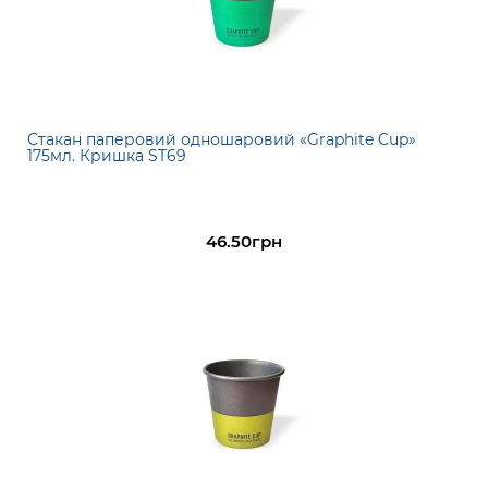
Стакан паперовий одношаровий «Graphite Cup»
175мл. Кришка ST69
46.50грн