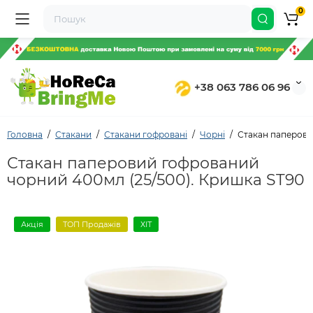
0
+38 063 786 06 96
Головна
Стакани
Стакани гофровані
Чорні
Стакан паперови
Стакан паперовий гофрований
чорний 400мл (25/500). Кришка ST90
Акція
ТОП Продажів
ХІТ