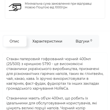
Мінімальна сума замовлення при відправці
Новою Поштою від 1000грн
0
Опис
Характеристики
Відгуки
Стакан паперовий гофрований чорний 400мл
(25/500) з кришкою ST90 - це високоякісні
стаканчики українського виробництва, призначені
для різноманітних гарячих напоїв, таких як глінтвейн,
чай, какао, кава. Їх зручно використовувати в
кав'ярнях, фаст-фудах, фудкортах та інших закладах
громадського харчування HoReCa.
Стаканчики мають об'єм 400мл, що робить їх
ідеальними для обслуговування користувачів, які
цінують великі порції напоїв. Чорний колір