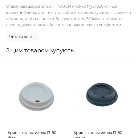
Стакан двошаровий SOFT TOUCH (Mokko Myc) 350мл - це
ідеальний вибір для тих, хто любить насолоджуватися гарячими
або холодними напоями. Завдяки об'єму 350мл ви зможете
насолоджуватися улюбленим напоєм довше і з комфортом...
Читати далі...
З цим товаром купують
Кришка пластикова П-90
Кришка пластикова П-90