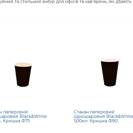
йний та стильний вибір для офісів та кав'ярень, які дбають 
н паперовий
Стакан паперовий
аровий Black&White
одношаровий Black&Whit
. Кришка Ф75
500мл. Кришка Ф90