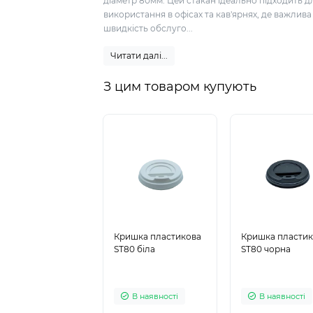
діаметр 80мм. Цей стакан ідеально підходить д
використання в офісах та кав'ярнях, де важлива
швидкість обслуго...
Читати далі...
З цим товаром купують
Кришка пластикова
Кришка пласти
ST80 біла
ST80 чорна
В наявності
В наявності