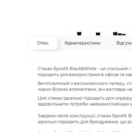
Опис
Характеристики
Відгук
Стакан БрінМі Black&White - це стильний 
підходить для використання в офісах та ка
Виготовлений з високоякісного паперу, ста
чорно-білими елементами, він виглядає н
Цей стакан ідеально підходить для сервірув
задовольнити потреби найвимогливіших кл
Завдяки своїй конструкції, стакан БрінМі 
ідеально підходить для брендування, що 