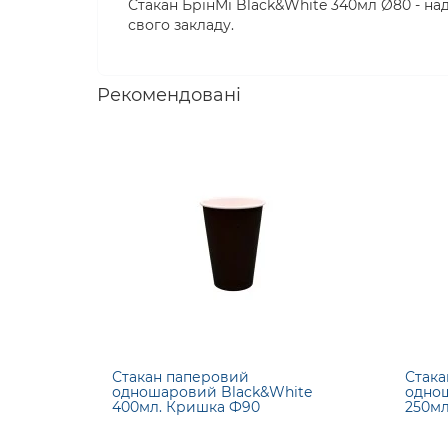
Стакан БрінМі Black&White 340мл Ø80 - наді
свого закладу.
Рекомендовані
Стакан паперовий
Стака
одношаровий Black&White
однош
400мл. Кришка Ф90
250мл