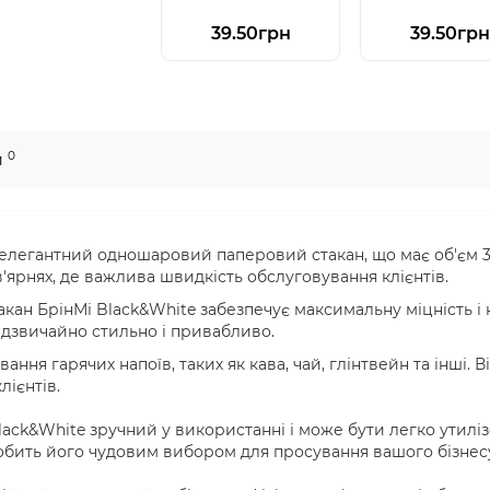
39.50грн
39.50грн
0
и
і елегантний одношаровий паперовий стакан, що має об'єм 3
в'ярнях, де важлива швидкість обслуговування клієнтів.
кан БрінМі Black&White забезпечує максимальну міцність і 
адзвичайно стильно і привабливо.
ання гарячих напоїв, таких як кава, чай, глінтвейн та інші. 
ієнтів.
Black&White зручний у використанні і може бути легко утилі
робить його чудовим вибором для просування вашого бізнес