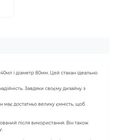
40мл і діаметр 80мм. Цей стакан ідеально
надійність. Завдяки своєму дизайну з
Він має достатньо велику ємність, щоб
зований після використання. Він також
у.