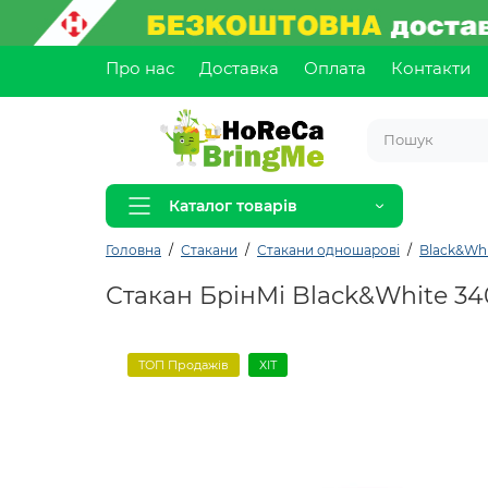
Про нас
Доставка
Оплата
Контакти
Каталог товарів
Головна
Стакани
Стакани одношарові
Black&Whi
Стакан БрінМі Black&White 3
ТОП Продажів
ХІТ