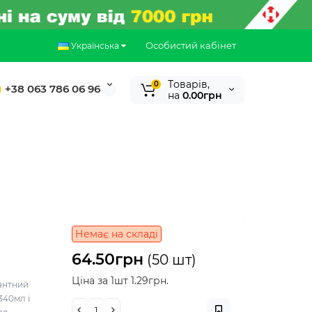
Особистий кабінет
Українська
Tоварів,
0
+38 063 786 06 96
на
0.00грн
Немає на складі
64.50грн
(50 шт)
Ціна за 1шт 1.29грн.
гантний
340мл і