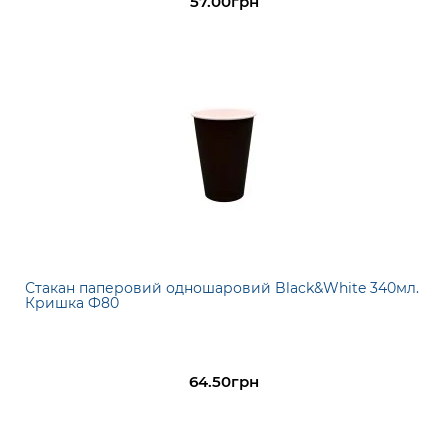
57.00грн
Стакан паперовий одношаровий Black&White 340мл.
Кришка Ф80
64.50грн