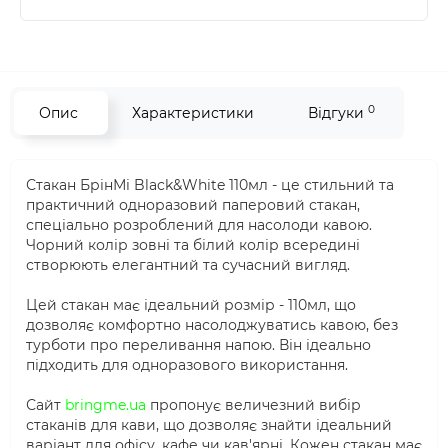
0
Опис
Характеристики
Відгуки
Стакан БрінМі Black&White 110мл - це стильний та
практичний одноразовий паперовий стакан,
спеціально розроблений для насолоди кавою.
Чорний колір зовні та білий колір всередині
створюють елегантний та сучасний вигляд.
Цей стакан має ідеальний розмір - 110мл, що
дозволяє комфортно насолоджуватись кавою, без
турботи про переливання напою. Він ідеально
підходить для одноразового використання.
Сайт
bringme.ua
пропонує величезний вибір
стаканів для кави, що дозволяє знайти ідеальний
варіант для офісу, кафе чи кав'ярні. Кожен стакан має