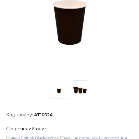
Код товару:
AT10024
Скорочений опис
Стакан БрінМі Black&White 110мл - це стильний та практичний