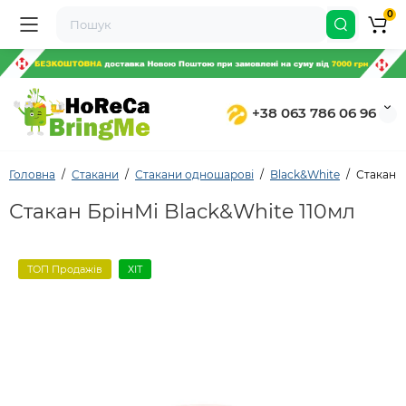
0
+38 063 786 06 96
Головна
Стакани
Стакани одношарові
Black&White
Стакан п
Стакан БрінМі Black&White 110мл
ТОП Продажів
ХІТ