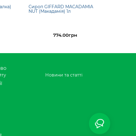
алка)
Сироп GIFFARD MACADAMIA
NUT (Макадамія) 1л
774.00грн
ово
йту
Новини та статті
ї
3