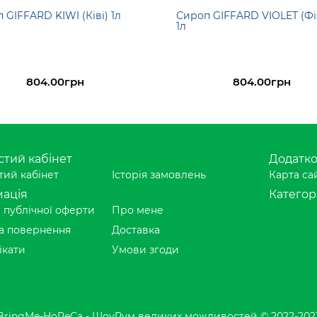
 GIFFARD KIWI (Ківі) 1л
Сироп GIFFARD VIOLET (Фі
1л
804.00грн
804.00грн
тий кабінет
Додатк
ий кабінет
Історія замовлень
Карта са
ація
Категорі
 публічної оферти
Про мене
а повернення
Доставка
ікати
Умови згоди
BringMe-HoReCa - ШоуРум великих можливостей © 2022-202