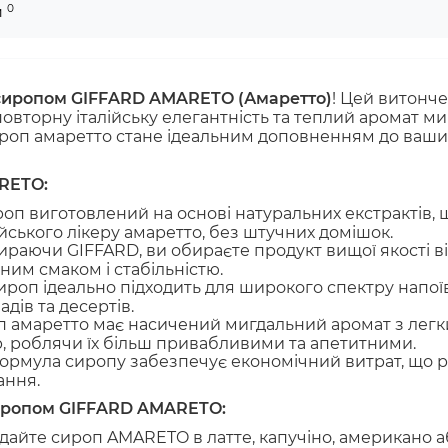
0
и
сиропом GIFFARD AMARETO (Амаретто)
! Цей витонче
овторну італійську елегантність та теплий аромат 
ироп амаретто стане ідеальним доповненням до ваши
RETO:
оп виготовлений на основі натуральних екстрактів, 
йського лікеру амаретто, без штучних домішок.
раючи GIFFARD, ви обираєте продукт вищої якості ві
ним смаком і стабільністю.
роп ідеально підходить для широкого спектру напоїв
дів та десертів.
 амаретто має насичений мигдальний аромат з легк
, роблячи їх більш привабливими та апетитними.
рмула сиропу забезпечує економічний витрат, що р
ання.
 сиропом GIFFARD AMARETO:
айте сироп AMARETO в латте, капучіно, американо а