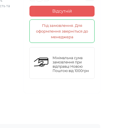
ує
сть та
Відсутній
Під замовлення. Для
оформлення зверніться до
менеджера
Мінімальна сума
замовлення при
відправці Новою
Поштою від 1000грн