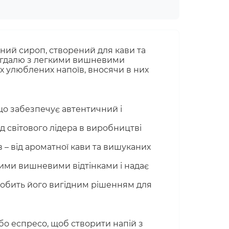
ний сироп, створений для кави та
мигдалю з легкими вишневими
х улюблених напоїв, вносячи в них
що забезпечує автентичний і
д світового лідера в виробництві
 – від ароматної кави та вишуканих
ими вишневими відтінками і надає
обить його вигідним рішенням для
бо еспресо, щоб створити напій з