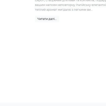
сироп, створений для кави та коктейлів, подар
вашим напоям неповторну італійську елегантні
теплий аромат мигдалю з легкими ви...
Читати далі...