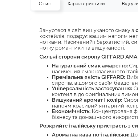
Опис
Характеристики
Відгук
Зануртеся в світ вишуканого смаку з
коктейлів, подарує вашим напоям неп
нотками. Насичений і бархатистий, с
нотку романтики та вишуканості.
Сильні сторони сиропу GIFFARD AMA
Натуральний смак амаретто:
Сир
насичений смак класичного італі
Преміальна якість GIFFARD:
Виби
сиропів, відомого своїм бездоган
Універсальність застосування:
Си
коктейлів до оригінальних лимона
Вишуканий аромат і колір:
Сироп
напоям красивий янтарний колір
Економічність:
Концентрована фо
бізнесу та домашнього використ
Розкрийте італійську пристрасть з
Ароматна кава по-італійськи:
Дод