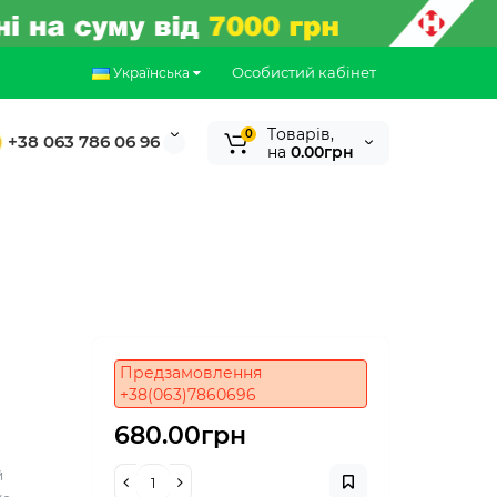
Особистий кабінет
Українська
Tоварів,
0
+38 063 786 06 96
на
0.00грн
Предзамовлення
+38(063)7860696
680.00грн
й