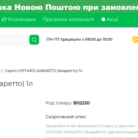
Розпродаж
Програма лояльності
Акції
ПН-ПТ працюємо з 08:00 до 19:00
Сироп GIFFARD AMARETO (Амаретто) 1л
ретто) 1л
Код товару:
B02220
Скорочений опис
Зануртеся в світ вишуканого смаку з сиропом
GIFFARD AMARETO (Амаретто)! Цей витончени