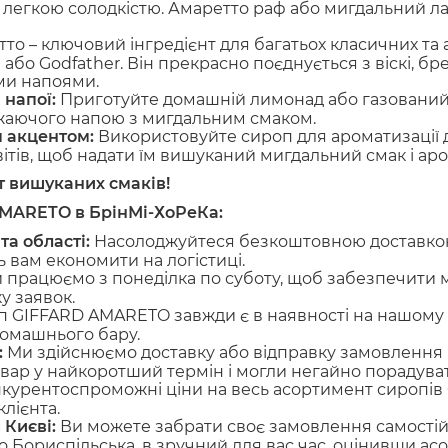
 легкою солодкістю. Амаретто раф або мигдальний 
о – ключовий інгредієнт для багатьох класичних та а
 або Godfather. Він прекрасно поєднується з віскі, бр
ми напоями.
 напої:
Приготуйте домашній лимонад або газований 
жаючого напою з мигдальним смаком.
м акцентом:
Використовуйте сироп для ароматизації дес
тів, щоб надати їм вишуканий мигдальний смак і аром
т вишуканих смаків!
MARETO в БрінМі-ХоРеКа:
а області:
Насолоджуйтеся безкоштовною доставкою
ь вам економити на логістиці.
 працюємо з понеділка по суботу, щоб забезпечити
у заявок.
 GIFFARD AMARETO завжди є в наявності на нашому 
домашнього бару.
:
Ми здійснюємо доставку або відправку замовлення п
ар у найкоротший термін і могли негайно порадувати 
урентоспроможні ціни на весь асортимент сиропів 
лієнта.
 Києві:
Ви можете забрати своє замовлення самостій
 Бориспільська, в зручний для вас час, оцінивши асо