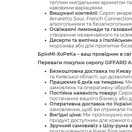
теплим мигдальним ароматом та
кавовими варіаціями.
Вишукані коктейлі:
Сироп амаретт
Amaretto Sour, French Connection
алкогольними та безалкогольни
Освіжаючі лимонади та газовані
створення незвичайного та осві
Десерти та випічка з італійськи
морозива або для пропитки біскві
БрінМі-ХоРеКа – ваш провідник в сві
Переваги покупки сиропу GIFFARD A
Безкоштовна доставка по Києву т
та Київської області, що дозволит
Працюємо 6 днів на тиждень:
Ми
замовлень та оперативну обробк
Постійна наявність товару:
Сироп
постачання вашого бізнесу або 
Оперативна доставка по Україні
замовлення, щоб ви отримали тов
Вигідні ціни:
Ми пропонуємо конк
продукт доступним для кожного к
Зручний самовивіз з Шоу-рума в
розташованого в Києві біля метро