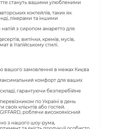
латте стануть вашими улюбленими
вторських коктейлів, таких як
енді, лікерами та іншими
напій з сиропом амаретто для
ертів, випічки, кремів, мусів,
ат в італійському стилі.
 вашого замовлення в межах Києва
 максимальний комфорт для ваших
складі, гарантуючи безперебійне
еревізником по Україні в день
своїх клієнтів або гостей.
GIFFARD, роблячи високоякісний
но з нашого шоу-рума,
ртимент та якість продукції особисто.