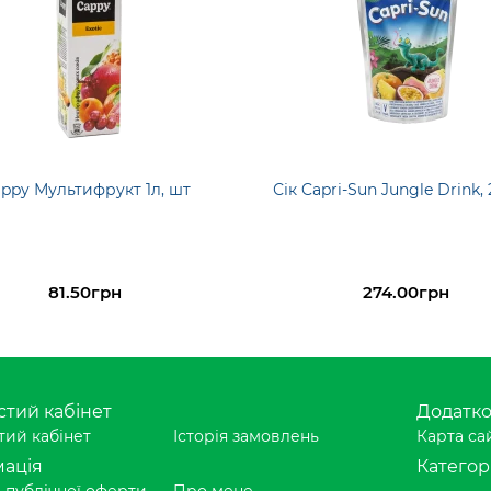
appy Мультифрукт 1л, шт
Сік Capri-Sun Jungle Drink,
81.50грн
274.00грн
тий кабінет
Додатк
ий кабінет
Історія замовлень
Карта са
ація
Категорі
 публічної оферти
Про мене