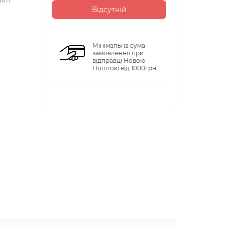
айті
Відсутній
Мінімальна сума
замовлення при
відправці Новою
Поштою від 1000грн