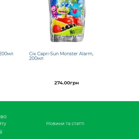
 200мл
Сік Capri-Sun Monster Alarm,
200мл
274.00грн
ово
йту
Новини та статті
ї