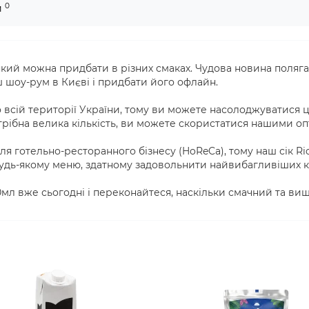
0
и
, який можна придбати в різних смаках. Чудова новина поляг
ш шоу-рум в Києві і придбати його офлайн.
 всій території України, тому ви можете насолоджуватися 
отрібна велика кількість, ви можете скористатися нашими о
ля готельно-ресторанного бізнесу (HoReCa), тому наш сік R
 будь-якому меню, здатному задовольнити найвибагливіших кл
00мл вже сьогодні і переконайтеся, наскільки смачний та виш