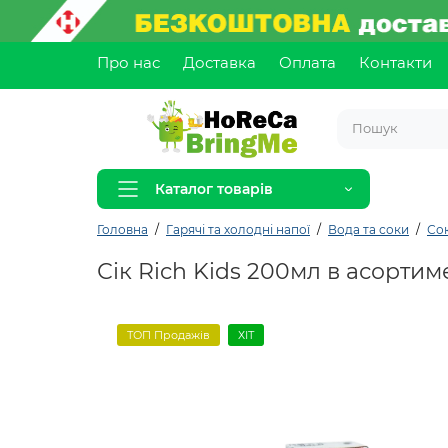
Про нас
Доставка
Оплата
Контакти
Каталог товарів
Головна
Гарячі та холодні напої
Вода та соки
Со
Сік Rich Kids 200мл в асортим
ТОП Продажів
ХІТ