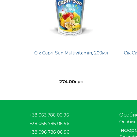
Сік Capri-Sun Multivitamin, 200мл
Сік C
274.00грн
Особис
+38 063 786 06 96
Особист
+38 066 786 06 96
Інформ
+38 096 786 06 96
Договір