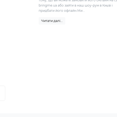
тому, що ви можете замовити його онлайн на с
bringme.ua або зайти в наш шоу-рум в Києві і
придбати його офлайн.Ми...
Читати далі...