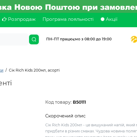
Розпродаж
Програма лояльності
Акції
ПН-ПТ працюємо з 08:00 до 19:00
ки
Сік Rich Kids 200мл, асорті
енті
Код товару:
B50111
Скорочений опис
Сік Rich Kids 200мл - це вишуканий напій, яки
придбати в різних смаках. Чудова новина поляг