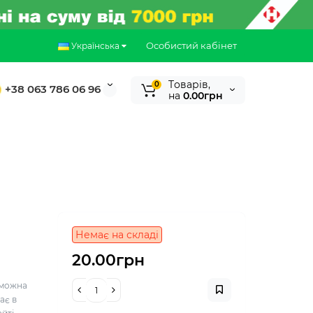
Особистий кабінет
Українська
Tоварів,
0
+38 063 786 06 96
на
0.00грн
Немає на складі
20.00грн
й можна
ає в