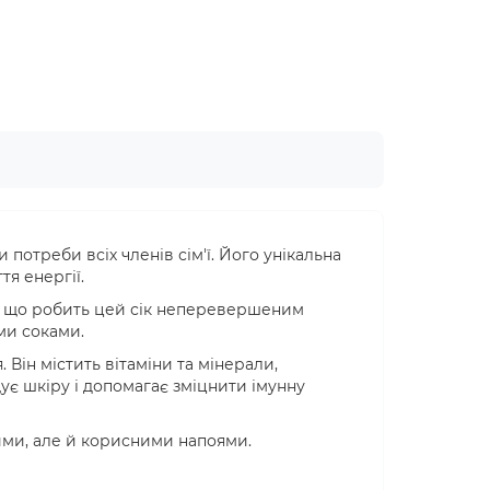
потреби всіх членів сім'ї. Його унікальна
тя енергії.
ці, що робить цей сік неперевершеним
ими соками.
. Він містить вітаміни та мінерали,
щує шкіру і допомагає зміцнити імунну
чними, але й корисними напоями.