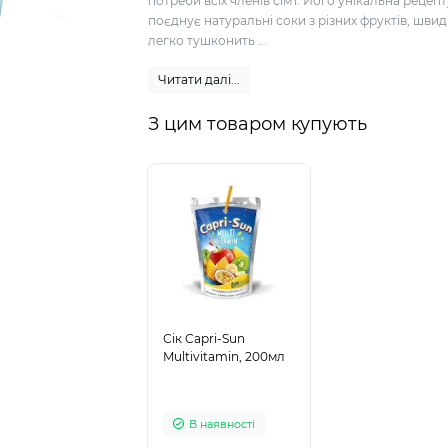
потреби всіх членів сім'ї. Його унікальна рецеп
поєднує натуральні соки з різних фруктів, швид
легко тушконить ...
Читати далі...
З цим товаром купують
Сік Capri-Sun
Multivitamin, 200мл
В наявності