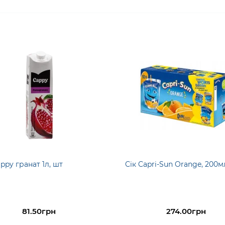
appy гранат 1л, шт
Сік Capri-Sun Orange, 200м
81.50грн
274.00грн