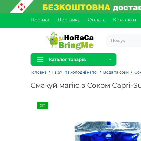
Про нас
Доставка
Оплата
Контакти
Каталог товарів
Головна
Гарячі та холодні напої
Вода та соки
Со
Смакуй магію з Соком Capri-Su
ХІТ