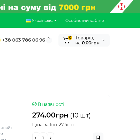
Особистий кабінет
Українська
Tоварів,
0
+38 063 786 06 96
на
0.00грн
В наявності
274.00грн
(10 шт)
Ціна за 1шт 27.4грн.
ачний і
ти