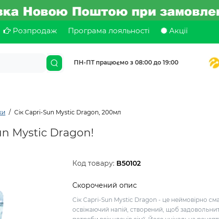
Розпродаж
Програма лояльності
Акції
ПН-ПТ працюємо з 08:00 до 19:00
ки
Сік Capri-Sun Mystic Dragon, 200мл
n Mystic Dragon!
Код товару:
B50102
Скорочений опис
Сік Capri-Sun Mystic Dragon - це неймовірно см
освіжаючий напій, створений, щоб задовольни