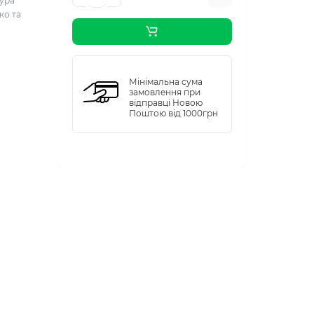
тура
ко та
Мінімальна сума
замовлення при
відправці Новою
Поштою від 1000грн