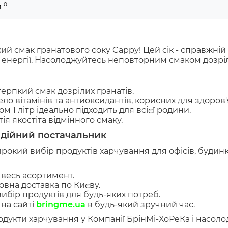
0
и
й смак гранатового соку Cappy! Цей сік - справжній с
 енергії. Насолоджуйтесь неповторним смаком дозріли
ерпкий смак дозрілих гранатів.
о вітамінів та антиоксидантів, корисних для здоров'
м 1 літр ідеально підходить для всієї родини.
ія якостіта відмінного смаку.
адійний постачальник
кий вибір продуктів харчування для офісів, будинкі
 весь асортимент.
вна доставка по Києву.
ибір продуктів для будь-яких потреб.
на сайті
bringme.ua
в будь-який зручний час.
продукти харчування у Компанії БрінМі-ХоРеКа і насо