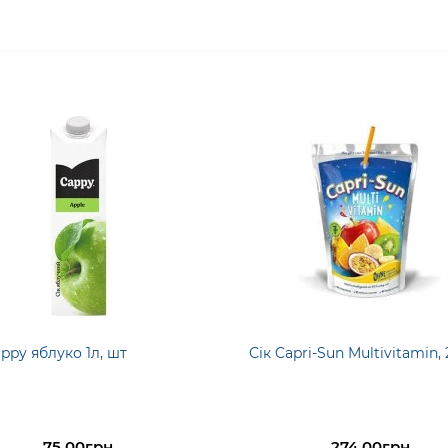
appy яблуко 1л, шт
Сік Capri-Sun Multivitamin,
75.00грн
274.00грн