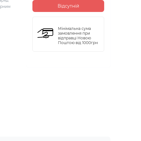
заряд
Відсутній
орним
Мінімальна сума
замовлення при
відправці Новою
Поштою від 1000грн