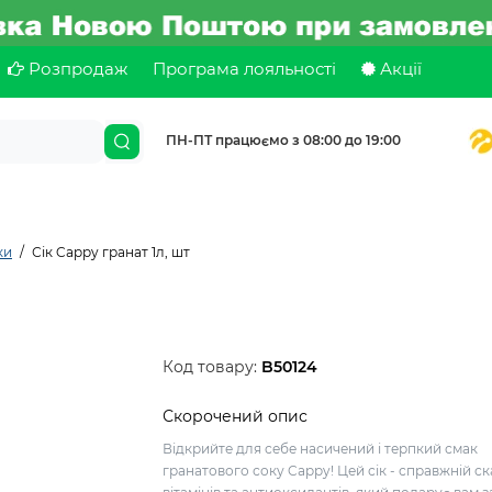
Розпродаж
Програма лояльності
Акції
ПН-ПТ працюємо з 08:00 до 19:00
ки
Сік Cappy гранат 1л, шт
Код товару:
B50124
Скорочений опис
Відкрийте для себе насичений і терпкий смак
гранатового соку Cappy! Цей сік - справжній с