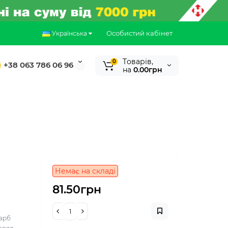
Особистий кабінет
Українська
Tоварів,
0
+38 063 786 06 96
на
0.00грн
Немає на складі
81.50грн
карб