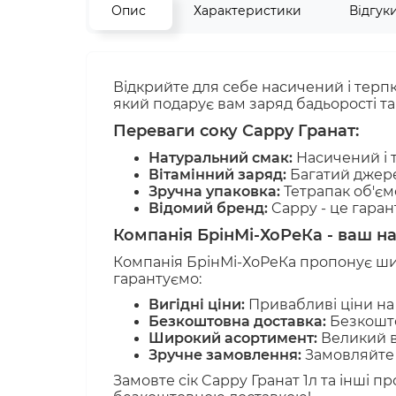
Опис
Характеристики
Відгук
Відкрийте для себе насичений і терпки
який подарує вам заряд бадьорості та
Переваги соку Cappy Гранат:
Натуральний смак:
Насичений і т
Вітамінний заряд:
Багатий джерел
Зручна упаковка:
Тетрапак об'ємо
Відомий бренд:
Cappy - це гарант
Компанія БрінМі-ХоРеКа - ваш н
Компанія БрінМі-ХоРеКа пропонує широ
гарантуємо:
Вигідні ціни:
Привабливі ціни на
Безкоштовна доставка:
Безкошто
Широкий асортимент:
Великий в
Зручне замовлення:
Замовляйте 
Замовте сік Cappy Гранат 1л та інші 