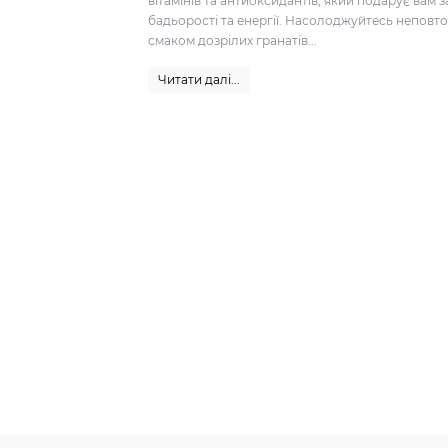
вітамінів та антиоксидантів, який подарує вам 
бадьорості та енергії. Насолоджуйтесь неповт
смаком дозрілих гранатів...
Читати далі...