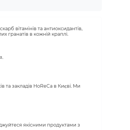
карб вітамінів та антиоксидантів,
х гранатів в кожній краплі.
я.
в та закладів HoReCa в Києві. Ми
лоджуйтеся якісними продуктами з