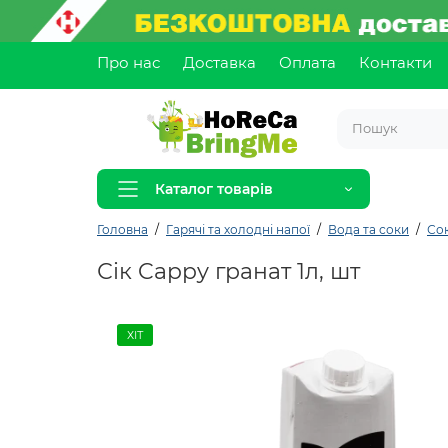
Про нас
Доставка
Оплата
Контакти
Каталог товарів
Головна
Гарячі та холодні напої
Вода та соки
Со
Сік Cappy гранат 1л, шт
ХІТ