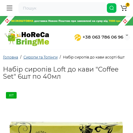
0
+38 063 786 06 96
Головна
Сиропи та Топінги
Набір сиропів до кави асорті 6шт
Набір сиропів Loft до кави "Coffee
Set" 6шт по 40мл
ХІТ