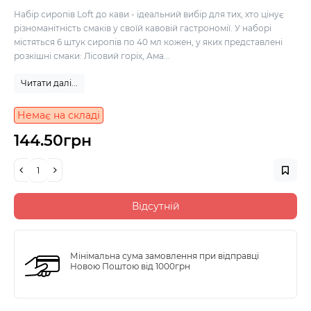
Набір сиропів Loft до кави - ідеальний вибір для тих, хто цінує
різноманітність смаків у своїй кавовій гастрономії. У наборі
містяться 6 штук сиропів по 40 мл кожен, у яких представлені
розкішні смаки: Лісовий горіх, Ама...
Читати далі...
Немає на складі
144.50грн
Відсутній
Мінімальна сума замовлення при відправці
Новою Поштою від 1000грн