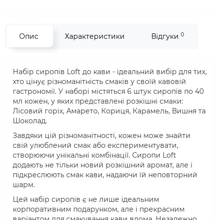
0
Опис
Характеристики
Відгуки
Набір сиропів Loft до кави - ідеальний вибір для тих,
хто цінує різноманітність смаків у своїй кавовій
гастрономії. У наборі містяться 6 штук сиропів по 40
мл кожен, у яких представлені розкішні смаки:
Лісовий горіх, Амарето, Кориця, Карамель, Вишня та
Шоколад.
Завдяки цій різноманітності, кожен може знайти
свій улюблений смак або експериментувати,
створюючи унікальні комбінації. Сиропи Loft
додають не тільки новий розкішний аромат, але і
підкреслюють смак кави, надаючи їй неповторний
шарм.
Цей набір сиропів є не лише ідеальним
корпоративним подарунком, але і прекрасним
варіантом для смакування кави вдома. Незалежно