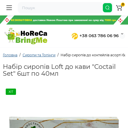
0
+38 063 786 06 96
Головна
Сиропи та Топінги
Набір сиропів до коктейлів асорті 6ш
Набір сиропів Loft до кави "Coctail
Set" 6шт по 40мл
ХІТ