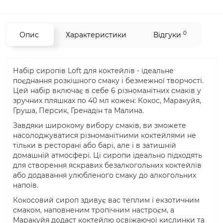
0
Опис
Характеристики
Відгуки
Набір сиропів Loft для коктейлів - ідеальне
поєднання розкішного смаку і безмежної творчості.
Цей набір включає в себе 6 різноманітних смаків у
зручних пляшках по 40 мл кожен: Кокос, Маракуйя,
Груша, Персик, Гренадін та Малина.
Завдяки широкому вибору смаків, ви зможете
насолоджуватися різноманітними коктейлями не
тільки в ресторані або барі, але і в затишній
домашній атмосфері. Ці сиропи ідеально підходять
для створення яскравих безалкогольних коктейлів
або додавання улюбленого смаку до алкогольних
напоїв.
Кокосовий сироп здивує вас теплим і екзотичним
смаком, наповненим тропічним настроєм, а
Маракуйя додаст коктейлю освіжаючої кислинки та