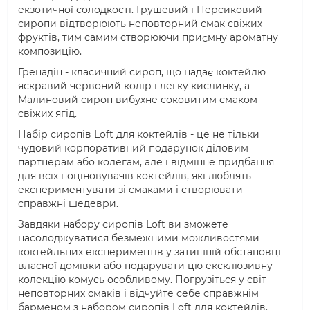
екзотичної солодкості. Грушевий і Персиковий
сиропи відтворюють неповторний смак свіжих
фруктів, тим самим створюючи приємну ароматну
композицію.
Гренадін - класичний сироп, що надає коктейлю
яскравий червоний колір і легку кислинку, а
Малиновий сироп вибухне соковитим смаком
свіжих ягід.
Набір сиропів Loft для коктейлів - це не тільки
чудовий корпоративний подарунок діловим
партнерам або колегам, але і відмінне придбання
для всіх поціновувачів коктейлів, які люблять
експериментувати зі смаками і створювати
справжні шедеври.
Завдяки набору сиропів Loft ви зможете
насолоджуватися безмежними можливостями
коктейльних експериментів у затишній обстановці
власної домівки або подарувати цю ексклюзивну
колекцію комусь особливому. Погрузіться у світ
неповторних смаків і відчуйте себе справжнім
барменом з набором сиропів Loft для коктейлів.