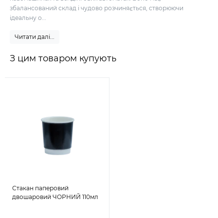
збалансований склад і чудово розчиняється, створюючи
ідеальну о...
Читати далі...
З цим товаром купують
Стакан паперовий
двошаровий ЧОРНИЙ 110мл