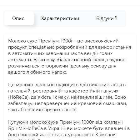
0
Опис
Характеристики
Відгуки
Молоко сухе Преміум, 1000г - це високоякісний
продукт, спеціально розроблений для використання
в автоматичних кавомашинах та вендінгових
автоматах. Воно має збалансований склад і чудово
розчиняється, створюючи ідеальну основу для
вашого любимого напою.
Це молоко ідеально підходить для використання в
готельній, ресторанній та кафетерійній галузях
(HoReCa), де якість і смак є найважливішими. Воно
забезпечує неперевершений кремовий смак кави,
чаю або інших гарячих напоїв.
Купуючи молоко сухе Преміум, 1000г від компанії
БрінМі-HoReCa в Україні, ви можете бути впевнені в
його високій якості та натуральності. Компанія