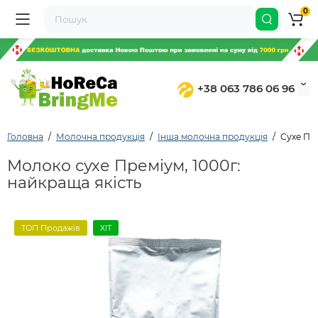
0
+38 063 786 06 96
Головна
Молочна продукція
Інша молочна продукція
Сухе Пр
Молоко сухе Преміум, 1000г:
найкраща якість
ТОП Продажів
ХІТ