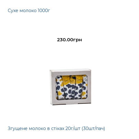
Сухе молоко 1000г
230.00грн
Згущене молоко в стіках 20г/шт (30шт/пач)