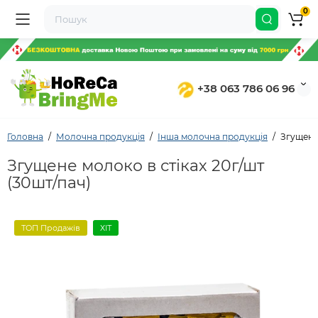
0
+38 063 786 06 96
Головна
Молочна продукція
Інша молочна продукція
Згущене 
Згущене молоко в стіках 20г/шт
(30шт/пач)
ТОП Продажів
ХІТ