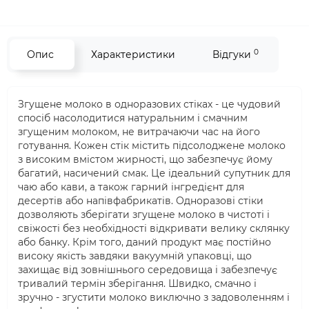
0
Опис
Характеристики
Відгуки
Згущене молоко в одноразових стіках - це чудовий
спосіб насолодитися натуральним і смачним
згущеним молоком, не витрачаючи час на його
готування. Кожен стік містить підсолоджене молоко
з високим вмістом жирності, що забезпечує йому
багатий, насичений смак. Це ідеальний супутник для
чаю або кави, а також гарний інгредієнт для
десертів або напівфабрикатів. Одноразові стіки
дозволяють зберігати згущене молоко в чистоті і
свіжості без необхідності відкривати велику склянку
або банку. Крім того, даний продукт має постійно
високу якість завдяки вакуумній упаковці, що
захищає від зовнішнього середовища і забезпечує
тривалий термін зберігання. Швидко, смачно і
зручно - згустити молоко виключно з задоволенням і