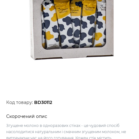
Код товару:
BD30112
Скорочений опис
Згущене молоко в одноразових стіках - це чудовий спосіб
насолодитися натуральним і смачним згущеним молоком, не
витрачаючи час на його готування. Кожен стік містить