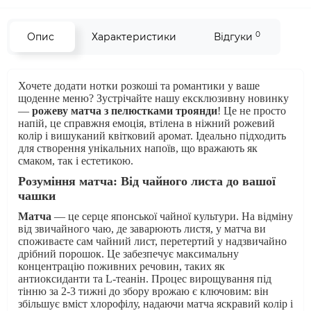
0
Опис
Характеристики
Відгуки
Хочете додати нотки розкоші та романтики у ваше
щоденне меню? Зустрічайте нашу ексклюзивну новинку
—
рожеву матча з пелюстками троянди
! Це не просто
напій, це справжня емоція, втілена в ніжний рожевий
колір і вишуканий квітковий аромат. Ідеально підходить
для створення унікальних напоїв, що вражають як
смаком, так і естетикою.
Розуміння матча: Від чайного листа до вашої
чашки
Матча
— це серце японської чайної культури. На відміну
від звичайного чаю, де заварюють листя, у матча ви
споживаєте сам чайний лист, перетертий у надзвичайно
дрібний порошок. Це забезпечує максимальну
концентрацію поживних речовин, таких як
антиоксиданти та L-теанін. Процес вирощування під
тінню за 2-3 тижні до збору врожаю є ключовим: він
збільшує вміст хлорофілу, надаючи матча яскравий колір і