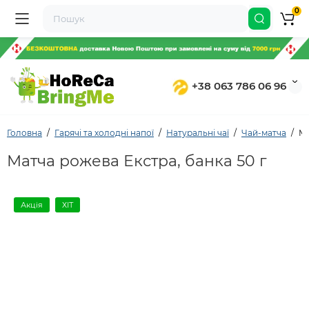
0
+38 063 786 06 96
Головна
Гарячі та холодні напої
Натуральні чаї
Чай-матча
Ма
Матча рожева Екстра, банка 50 г
Акція
ХІТ