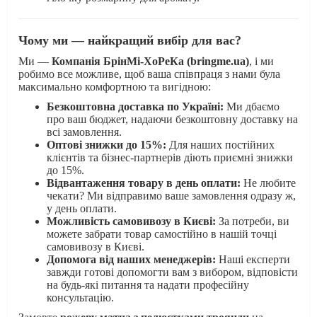
Чому ми — найкращий вибір для вас?
Ми —
Компанія БрінМі-ХоРеКа (bringme.ua)
, і ми
робимо все можливе, щоб ваша співпраця з нами була
максимально комфортною та вигідною:
Безкоштовна доставка по Україні:
Ми дбаємо
про ваш бюджет, надаючи безкоштовну доставку на
всі замовлення.
Оптові знижки до 15%:
Для наших постійних
клієнтів та бізнес-партнерів діють приємні знижки
до 15%.
Відвантаження товару в день оплати:
Не любите
чекати? Ми відправимо ваше замовлення одразу ж,
у день оплати.
Можливість самовивозу в Києві:
За потреби, ви
можете забрати товар самостійно в нашій точці
самовивозу в Києві.
Допомога від наших менеджерів:
Наші експерти
завжди готові допомогти вам з вибором, відповісти
на будь-які питання та надати професійну
консультацію.