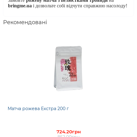
Замовте
рожеву матча з пелюстками троянди
на
bringme.ua
і дозвольте собі відчути справжню насолоду!
Рекомендовані
Матча рожева Екстра 200 г
724.20грн