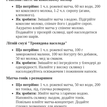
Що потрібно:
1 ч.л. рожевої матча, 60 мл води, 200
мл кокосового молока, 1-2 ч.л. сиропу (агави,
кленового).
Як зробити:
Змішайте матча з водою. Підігрійте
кокосове молоко, спіньте його і додайте сироп.
Акуратно влийте матча у спінене молоко.
Подавайте у прозорій склянці, щоб насолодитися
красою шарів.
Літній смузі "Трояндова насолода"
Що потрібно:
1 ч.л. рожевої матча, 100 г
замороженої малини, 100 мл йогурту без добавок,
50 мл молока, мед за смаком.
Як зробити:
Змішайте всі інгредієнти у блендері до
однорідності. Налийте у високу склянку і
насолоджуйтесь освіжаючим і поживним напоєм.
Матча-тонік з розмарином
Що потрібно:
1 ч.л. рожевої матча, 50 мл води, 200
мл тоніка, лід, гілочка розмарину.
Як зробити:
Збийте матча з гарячою водою.
Наповніть склянку льодом, додайте тонік.
Повільно влийте матча-концентрат. Додайте
гілочку розмарину для аромату.