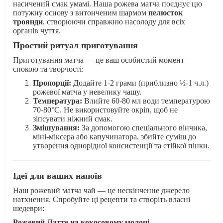
насичений смак умамі. Наша рожева матча поєднує цю
потужну основу з витонченим шармом
пелюсток
троянди
, створюючи справжню насолоду для всіх
органів чуття.
Простий ритуал приготування
Приготування матча — це ваш особистий момент
спокою та творчості:
Пропорції:
Додайте 1-2 грами (приблизно ½-1 ч.л.)
рожевої матча у невелику чашу.
Температура:
Влийте 60-80 мл води температурою
70-80°C. Не використовуйте окріп, щоб не
зіпсувати ніжний смак.
Змішування:
За допомогою спеціального вінчика,
міні-міксера або капучинатора, збийте суміш до
утворення однорідної консистенції та стійкої пінки.
Ідеї для ваших напоїв
Наш рожевий матча чай — це нескінченне джерело
натхнення. Спробуйте ці рецепти та створіть власні
шедеври:
Рожевий Латте на кокосовому молоці