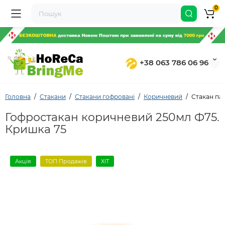
0
+38 063 786 06 96
Головна
Стакани
Стакани гофровані
Коричневий
Стакан па
Гофростакан коричневий 250мл Ф75.
Кришка 75
Акція
ТОП Продажів
ХІТ