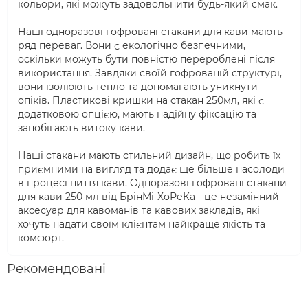
кольори, які можуть задовольнити будь-який смак.
Наші одноразові гофровані стакани для кави мають
ряд переваг. Вони є екологічно безпечними,
оскільки можуть бути повністю перероблені після
використання. Завдяки своїй гофрованій структурі,
вони ізолюють тепло та допомагають уникнути
опіків. Пластикові кришки на стакан 250мл, які є
додатковою опцією, мають надійну фіксацію та
запобігають витоку кави.
Наші стакани мають стильний дизайн, що робить їх
приємними на вигляд та додає ще більше насолоди
в процесі пиття кави. Одноразові гофровані стакани
для кави 250 мл від БрінМі-ХоРеКа - це незамінний
аксесуар для кавоманів та кавових закладів, які
хочуть надати своїм клієнтам найкраще якість та
комфорт.
Рекомендовані