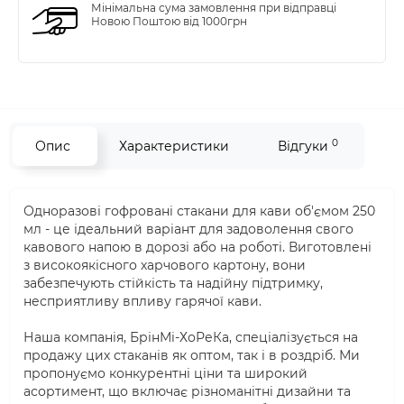
Мінімальна сума замовлення при відправці
Новою Поштою від 1000грн
0
Опис
Характеристики
Відгуки
Одноразові гофровані стакани для кави об'ємом 250
мл - це ідеальний варіант для задоволення свого
кавового напою в дорозі або на роботі. Виготовлені
з високоякісного харчового картону, вони
забезпечують стійкість та надійну підтримку,
несприятливу впливу гарячої кави.
Наша компанія, БрінМі-ХоРеКа, спеціалізується на
продажу цих стаканів як оптом, так і в роздріб. Ми
пропонуємо конкурентні ціни та широкий
асортимент, що включає різноманітні дизайни та